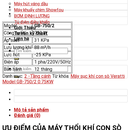
Máy hút váng dầu
Máy khuấy chìm Showfou
BƠM ĐỊNH LƯỢNG
Tủ điện điều khiển
Model
GB-750/2
Giới Thiệu
Công suất
750 W
Tư vấn kỹ thuật
Liên hệ
Áp suất
31 KPa
Lưu lượng khí
88 m³/h
Tìm
Lực hút
-25 KPa
kiếm:
Điện áp
1 pha/220V/50Hz
Tìm
Bảo hành
12 tháng
kiếm:
Danh mục:
2 -Tầng cánh
Từ khóa:
Máy sục khí con sò Veratti
Model GB-750/2 0.75KW
Mô tả sản phẩm
Đánh giá (0)
ƯU ĐIỂM CỦA MÁY THỔI KHÍ CON SÒ