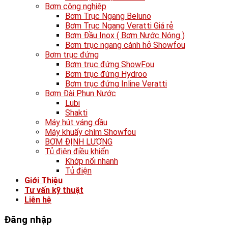
Bơm công nghiệp
Bơm Trục Ngang Beluno
Bơm Trục Ngang Veratti Giá rẻ
Bơm Đầu Inox ( Bơm Nước Nóng )
Bơm trục ngang cánh hở Showfou
Bơm trục đứng
Bơm trục đứng ShowFou
Bơm trục đứng Hydroo
Bơm trục đứng Inline Veratti
Bơm Đài Phun Nước
Lubi
Shakti
Máy hút váng dầu
Máy khuấy chìm Showfou
BƠM ĐỊNH LƯỢNG
Tủ điện điều khiển
Khớp nối nhanh
Tủ điện
Giới Thiệu
Tư vấn kỹ thuật
Liên hệ
Đăng nhập