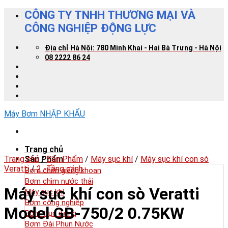
Skip
CÔNG TY TNHH THƯƠNG MẠI VÀ
to
CÔNG NGHIỆP ĐỘNG LỰC
content
Địa chỉ Hà Nội: 780 Minh Khai - Hai Bà Trưng - Hà Nội
08 2222 86 24
Máy Bơm NHẬP KHẨU
Trang chủ
Trang chủ
Sản Phẩm
/
Sản Phẩm
/
Máy sục khí
/
Máy sục khí con sò
Veratti
/
2 -Tầng cánh
Bơm chìm giếng khoan
Bơm chìm nước thải
Máy sục khí con sò Veratti
Máy sục khí
Bơm công nghiệp
Model GB-750/2 0.75KW
Bơm trục đứng
Bơm Đài Phun Nước