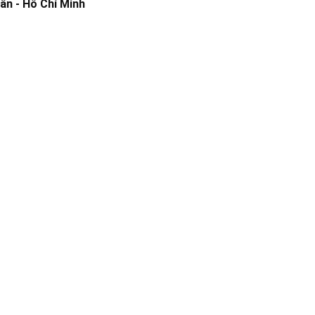
ân - Hồ Chí Minh