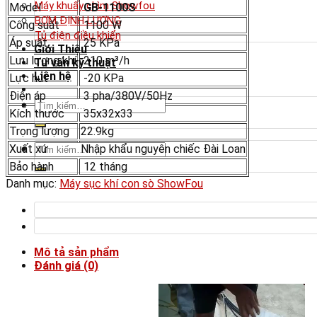
Máy khuấy chìm Showfou
Model
GB-1100S
BƠM ĐỊNH LƯỢNG
Công suất
1100 W
Tủ điện điều khiển
Áp suất
25 KPa
Giới Thiệu
Lưu lượng khí
210 m³/h
Tư vấn kỹ thuật
Liên hệ
Lực hút
-20 KPa
Điện áp
3 pha/380V/50Hz
Tìm
Kích thước
35x32x33
kiếm:
Trọng lượng
22.9kg
Tìm
Xuất xứ
Nhập khẩu nguyên chiếc Đài Loan
kiếm:
Bảo hành
12 tháng
Danh mục:
Máy sục khí con sò ShowFou
Mô tả sản phẩm
Đánh giá (0)