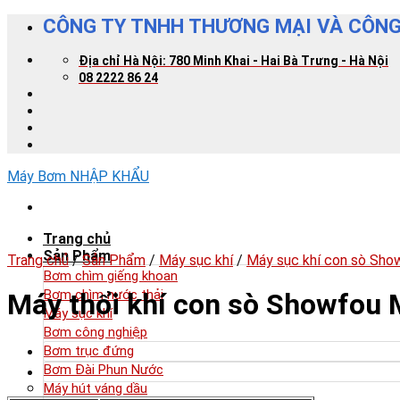
Skip
CÔNG TY TNHH THƯƠNG MẠI VÀ CÔNG
to
content
Địa chỉ Hà Nội: 780 Minh Khai - Hai Bà Trưng - Hà Nội
08 2222 86 24
Máy Bơm NHẬP KHẨU
Trang chủ
Sản Phẩm
Trang chủ
/
Sản Phẩm
/
Máy sục khí
/
Máy sục khí con sò Sho
Bơm chìm giếng khoan
Bơm chìm nước thải
Máy thổi khí con sò Showfou
Máy sục khí
Bơm công nghiệp
Bơm trục đứng
Bơm Đài Phun Nước
Máy hút váng dầu