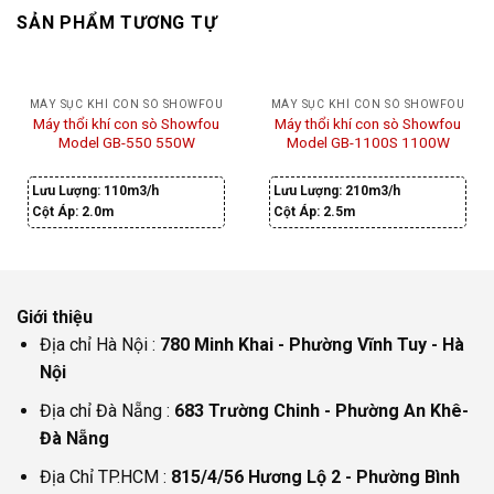
SẢN PHẨM TƯƠNG TỰ
MÁY SỤC KHÍ CON SÒ SHOWFOU
MÁY SỤC KHÍ CON SÒ SHOWFOU
Máy thổi khí con sò Showfou
Máy thổi khí con sò Showfou
Model GB-550 550W
Model GB-1100S 1100W
Lưu Lượng:
110m3/h
Lưu Lượng:
210m3/h
Cột Áp:
2.0m
Cột Áp:
2.5m
Giới thiệu
Địa chỉ Hà Nội :
780 Minh Khai - Phường Vĩnh Tuy - Hà
Nội
Địa chỉ Đà Nẵng :
683 Trường Chinh - Phường An Khê-
Đà Nẵng
Địa Chỉ TP.HCM :
815/4/56 Hương Lộ 2 - Phường Bình