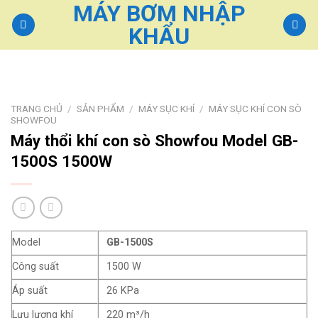
MÁY BƠM NHẬP
Skip
to
KHẨU
content
TRANG CHỦ
/
SẢN PHẨM
/
MÁY SỤC KHÍ
/
MÁY SỤC KHÍ CON SÒ
SHOWFOU
Máy thổi khí con sò Showfou Model GB-
1500S 1500W
Model
GB-1500S
Công suất
1500 W
Áp suất
26 KPa
Lưu lượng khí
220 m³/h