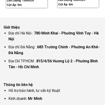
Lưu Lượng:
360m3/h
Lưu Lượng:
150m3/h
Cột Áp:
6m
Cột Áp:
5m
Giới thiệu
Địa chỉ Hà Nội :
780 Minh Khai - Phường Vĩnh Tuy - Hà
Nội
Địa chỉ Đà Nẵng :
683 Trường Chinh - Phường An Khê-
Đà Nẵng
Địa Chỉ TP.HCM :
815/4/56 Hương Lộ 2 - Phường Bình
Tân - Hồ Chí Minh
Thông tin liên hệ
Hỗ trợ bảo hành, tư vấn kỹ thuật
Kinh doanh:
Mr Minh