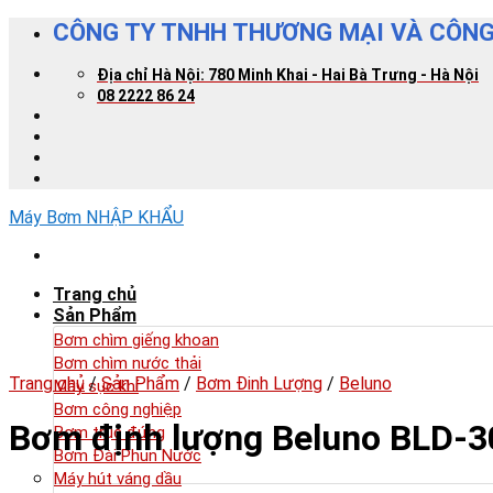
Skip
CÔNG TY TNHH THƯƠNG MẠI VÀ CÔNG
to
content
Địa chỉ Hà Nội: 780 Minh Khai - Hai Bà Trưng - Hà Nội
08 2222 86 24
Máy Bơm NHẬP KHẨU
Trang chủ
Sản Phẩm
Bơm chìm giếng khoan
Bơm chìm nước thải
Trang chủ
/
Sản Phẩm
/
Bơm Đinh Lượng
/
Beluno
Máy sục khí
Bơm công nghiệp
Bơm định lượng Beluno BLD-
Bơm trục đứng
Bơm Đài Phun Nước
Máy hút váng dầu