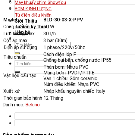
Máy khuấy chìm Showfou
BƠM ĐỊNH LƯỢNG
Tủ điện điều khiển
Model
BLD-30-03-X-PPV
Giới Thiệu
Công suất
60 W
Tư vấn kỹ thuật
Liên hệ
Lưu lượng max
30 l/h
Cột áp max
3 bar (30m)
Tìm
Điện áp sử dụng
1 phase/220v/50hz
kiếm:
Cách điện lớp F
Tiêu chuẩn
Chống bụi bẩn, chống nước IP55
Tìm
Thân bơm: Nhựa PVC
kiếm:
Màng bơm: PVDF/PTFE
Vật liệu cấu tạo
Van 1 chiều: Gốm ceramic
Núm điều khiển: Nhựa PVC
Xuất xứ
Nhập khẩu nguyên chiếc Italy
Thời gian bảo hành
12 Tháng
Danh mục:
Beluno