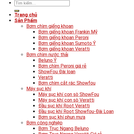
Tìm
kiếm:
Trang chủ
Sản Phẩm
Bơm chìm giếng khoan
Bơm giếng khoan Frankin Mỹ
Bơm giếng khoan Peroni
Bơm giếng khoan Sumoto Ý
Bơm giếng khoan Veratti
Bơm chìm nước thải
Beluno Ý
Bơm chìm Peroni giá rẻ
ShowFou Đài loan
Veratti
Bơm chìm cắt rác Showfou
Máy sục khí
Máy sục khí con sò ShowFou
Máy sục khí con sò Veratti
Đầu sục khí Root Veratti
Đầu sục khí Root Showfou-Đài Loan
Bơm sục khí phun mưa
Bơm công nghiệp
Bơm Trục Ngang Beluno