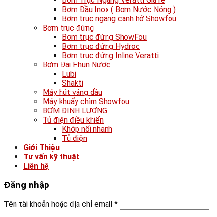
Bơm Trục Ngang Veratti Giá rẻ
Bơm Đầu Inox ( Bơm Nước Nóng )
Bơm trục ngang cánh hở Showfou
Bơm trục đứng
Bơm trục đứng ShowFou
Bơm trục đứng Hydroo
Bơm trục đứng Inline Veratti
Bơm Đài Phun Nước
Lubi
Shakti
Máy hút váng dầu
Máy khuấy chìm Showfou
BƠM ĐỊNH LƯỢNG
Tủ điện điều khiển
Khớp nối nhanh
Tủ điện
Giới Thiệu
Tư vấn kỹ thuật
Liên hệ
Đăng nhập
Tên tài khoản hoặc địa chỉ email
*