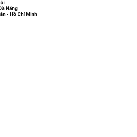
ội
 Đà Nẵng
ân - Hồ Chí Minh