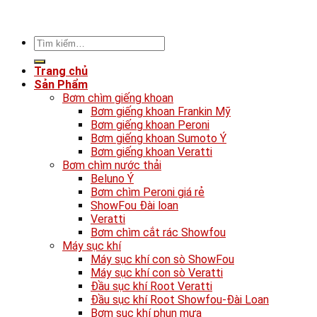
Tìm
kiếm:
Trang chủ
Sản Phẩm
Bơm chìm giếng khoan
Bơm giếng khoan Frankin Mỹ
Bơm giếng khoan Peroni
Bơm giếng khoan Sumoto Ý
Bơm giếng khoan Veratti
Bơm chìm nước thải
Beluno Ý
Bơm chìm Peroni giá rẻ
ShowFou Đài loan
Veratti
Bơm chìm cắt rác Showfou
Máy sục khí
Máy sục khí con sò ShowFou
Máy sục khí con sò Veratti
Đầu sục khí Root Veratti
Đầu sục khí Root Showfou-Đài Loan
Bơm sục khí phun mưa