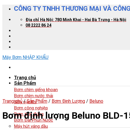
Skip
CÔNG TY TNHH THƯƠNG MẠI VÀ CÔNG
to
content
Địa chỉ Hà Nội: 780 Minh Khai - Hai Bà Trưng - Hà Nội
08 2222 86 24
Máy Bơm NHẬP KHẨU
Trang chủ
Sản Phẩm
Bơm chìm giếng khoan
Bơm chìm nước thải
Trang chủ
/
Sản Phẩm
/
Bơm Đinh Lượng
/
Beluno
Máy sục khí
Bơm công nghiệp
Bơm định lượng Beluno BLD-
Bơm trục đứng
Bơm Đài Phun Nước
Máy hút váng dầu