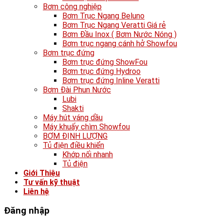
Bơm công nghiệp
Bơm Trục Ngang Beluno
Bơm Trục Ngang Veratti Giá rẻ
Bơm Đầu Inox ( Bơm Nước Nóng )
Bơm trục ngang cánh hở Showfou
Bơm trục đứng
Bơm trục đứng ShowFou
Bơm trục đứng Hydroo
Bơm trục đứng Inline Veratti
Bơm Đài Phun Nước
Lubi
Shakti
Máy hút váng dầu
Máy khuấy chìm Showfou
BƠM ĐỊNH LƯỢNG
Tủ điện điều khiển
Khớp nối nhanh
Tủ điện
Giới Thiệu
Tư vấn kỹ thuật
Liên hệ
Đăng nhập