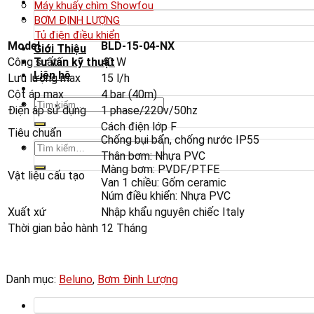
Máy khuấy chìm Showfou
BƠM ĐỊNH LƯỢNG
Tủ điện điều khiển
Model
BLD-15-04-NX
Giới Thiệu
Công suất
40 W
Tư vấn kỹ thuật
Liên hệ
Lưu lượng max
15 l/h
Cột áp max
4 bar (40m)
Tìm
Điện áp sử dụng
1 phase/220v/50hz
kiếm:
Cách điện lớp F
Tiêu chuẩn
Chống bụi bẩn, chống nước IP55
Tìm
Thân bơm: Nhựa PVC
kiếm:
Màng bơm: PVDF/PTFE
Vật liệu cấu tạo
Van 1 chiều: Gốm ceramic
Núm điều khiển: Nhựa PVC
Xuất xứ
Nhập khẩu nguyên chiếc Italy
Thời gian bảo hành
12 Tháng
Danh mục:
Beluno
,
Bơm Đinh Lượng