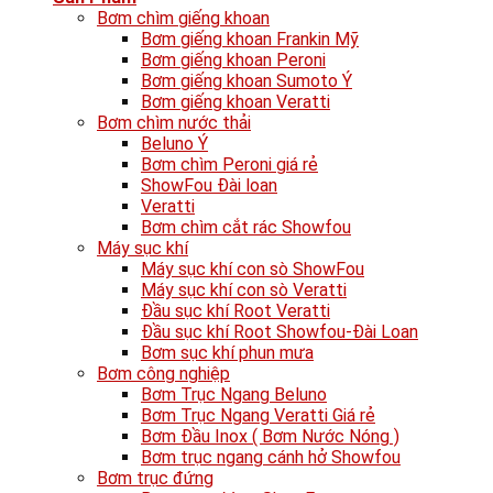
Bơm chìm giếng khoan
Bơm giếng khoan Frankin Mỹ
Bơm giếng khoan Peroni
Bơm giếng khoan Sumoto Ý
Bơm giếng khoan Veratti
Bơm chìm nước thải
Beluno Ý
Bơm chìm Peroni giá rẻ
ShowFou Đài loan
Veratti
Bơm chìm cắt rác Showfou
Máy sục khí
Máy sục khí con sò ShowFou
Máy sục khí con sò Veratti
Đầu sục khí Root Veratti
Đầu sục khí Root Showfou-Đài Loan
Bơm sục khí phun mưa
Bơm công nghiệp
Bơm Trục Ngang Beluno
Bơm Trục Ngang Veratti Giá rẻ
Bơm Đầu Inox ( Bơm Nước Nóng )
Bơm trục ngang cánh hở Showfou
Bơm trục đứng