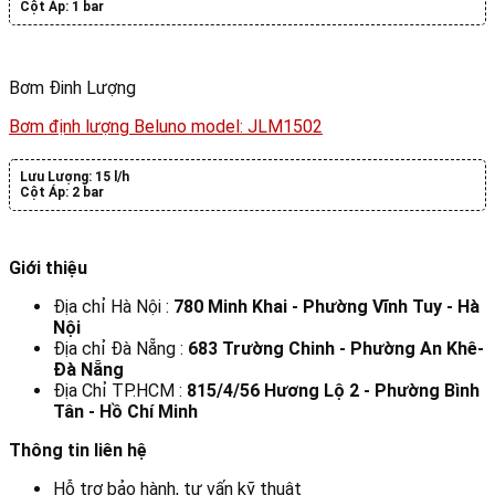
Cột Áp:
1 bar
Bơm Đinh Lượng
Bơm định lượng Beluno model: JLM1502
Lưu Lượng:
15 l/h
Cột Áp:
2 bar
Giới thiệu
Địa chỉ Hà Nội :
780 Minh Khai - Phường Vĩnh Tuy - Hà
Nội
Địa chỉ Đà Nẵng :
683 Trường Chinh - Phường An Khê-
Đà Nẵng
Địa Chỉ TP.HCM :
815/4/56 Hương Lộ 2 - Phường Bình
Tân - Hồ Chí Minh
Thông tin liên hệ
Hỗ trợ bảo hành, tư vấn kỹ thuật