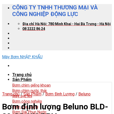
Skip
CÔNG TY TNHH THƯƠNG MẠI VÀ
to
CÔNG NGHIỆP ĐỘNG LỰC
content
Địa chỉ Hà Nội: 780 Minh Khai - Hai Bà Trưng - Hà Nội
08 2222 86 24
Máy Bơm NHẬP KHẨU
Trang chủ
Sản Phẩm
Bơm chìm giếng khoan
Bơm chìm nước thải
Trang chủ
/
Sản Phẩm
/
Bơm Đinh Lượng
/
Beluno
Máy sục khí
Bơm công nghiệp
Bơm định lượng Beluno BLD-
Bơm trục đứng
Bơm Đài Phun Nước