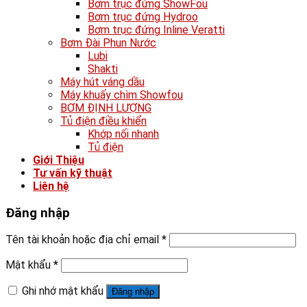
Bơm trục đứng ShowFou
Bơm trục đứng Hydroo
Bơm trục đứng Inline Veratti
Bơm Đài Phun Nước
Lubi
Shakti
Máy hút váng dầu
Máy khuấy chìm Showfou
BƠM ĐỊNH LƯỢNG
Tủ điện điều khiển
Khớp nối nhanh
Tủ điện
Giới Thiệu
Tư vấn kỹ thuật
Liên hệ
Đăng nhập
Tên tài khoản hoặc địa chỉ email
*
Mật khẩu
*
Ghi nhớ mật khẩu
Đăng nhập