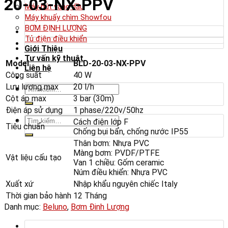
20-03-NX-PPV
Máy hút váng dầu
Máy khuấy chìm Showfou
BƠM ĐỊNH LƯỢNG
Tủ điện điều khiển
Giới Thiệu
Tư vấn kỹ thuật
Model
BLD-20-03-NX-PPV
Liên hệ
Công suất
40 W
Lưu lượng max
20 l/h
Tìm
kiếm:
Cột áp max
3 bar (30m)
Điện áp sử dụng
1 phase/220v/50hz
Tìm
Cách điện lớp F
Tiêu chuẩn
kiếm:
Chống bụi bẩn, chống nước IP55
Thân bơm: Nhựa PVC
Màng bơm: PVDF/PTFE
Vật liệu cấu tạo
Van 1 chiều: Gốm ceramic
Núm điều khiển: Nhựa PVC
Xuất xứ
Nhập khẩu nguyên chiếc Italy
Thời gian bảo hành
12 Tháng
Danh mục:
Beluno
,
Bơm Đinh Lượng