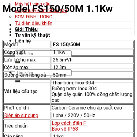
Máy hút váng dầu
Model FS150/50M 1.1Kw
Máy khuấy chìm Showfou
BƠM ĐỊNH LƯỢNG
Tủ điện điều khiển
Giới Thiệu
Tư vấn kỹ thuật
Liên hệ
Model
FS 150/50M
Công suất
1.1kw
Tìm
kiếm:
Lưu lượng max
25.5m³/h
Cột áp max
12.3m
Tìm
Đường kính họng xả
50mm
kiếm:
Thân bơm: Inox 304
Buồng bơm: Inox 304
Vật liệu cấu tạo
Quận dây quấn 100% đồng chất lượng
cao
Phớt cơ khí
Carbon-Ceramic chịu áp suất cao
Điện áp sử dụng
1 pha / 220V / 50Hz
Lớp cách điện F
Tiêu chuẩn
Bảo vệ IP68
Cân nặng
11kg