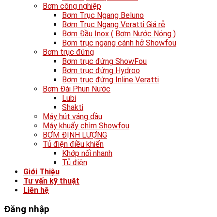
Bơm công nghiệp
Bơm Trục Ngang Beluno
Bơm Trục Ngang Veratti Giá rẻ
Bơm Đầu Inox ( Bơm Nước Nóng )
Bơm trục ngang cánh hở Showfou
Bơm trục đứng
Bơm trục đứng ShowFou
Bơm trục đứng Hydroo
Bơm trục đứng Inline Veratti
Bơm Đài Phun Nước
Lubi
Shakti
Máy hút váng dầu
Máy khuấy chìm Showfou
BƠM ĐỊNH LƯỢNG
Tủ điện điều khiển
Khớp nối nhanh
Tủ điện
Giới Thiệu
Tư vấn kỹ thuật
Liên hệ
Đăng nhập