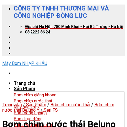
Skip
CÔNG TY TNHH THƯƠNG MẠI VÀ
to
CÔNG NGHIỆP ĐỘNG LỰC
content
Địa chỉ Hà Nội: 780 Minh Khai - Hai Bà Trưng - Hà Nội
08 2222 86 24
Máy Bơm NHẬP KHẨU
Trang chủ
Sản Phẩm
Bơm chìm giếng khoan
Bơm chìm nước thải
Trang chủ
/
Sản Phẩm
/
Bơm chìm nước thải
/
Bơm chìm
Máy sục khí
nước thải Beluno Ý
/
Seri FS
Bơm công nghiệp
Bơm trục đứng
Bơm chìm nước thải Beluno
Bơm Đài Phun Nước