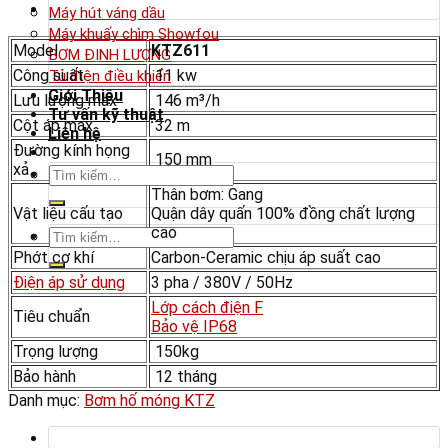
Máy hút váng dầu
Máy khuấy chìm Showfou
Model
KTZ611
BƠM ĐỊNH LƯỢNG
Công suất
11 kw
Tủ điện điều khiển
Giới Thiệu
Lưu lượng max
146 m³/h
Tư vấn kỹ thuật
Cột áp max
32 m
Liên hệ
Đường kính họng
150 mm
xả
Tìm
kiếm:
Thân bơm: Gang
Vật liệu cấu tạo
Quận dây quấn 100% đồng chất lượng
cao
Tìm
kiếm:
Phớt cơ khí
Carbon-Ceramic chịu áp suất cao
Điện áp sử dụng
3 pha / 380V / 50Hz
Lớp cách điện F
Tiêu chuẩn
Bảo vệ IP68
Trọng lượng
150kg
Bảo hành
12 tháng
Danh mục:
Bơm hố móng KTZ