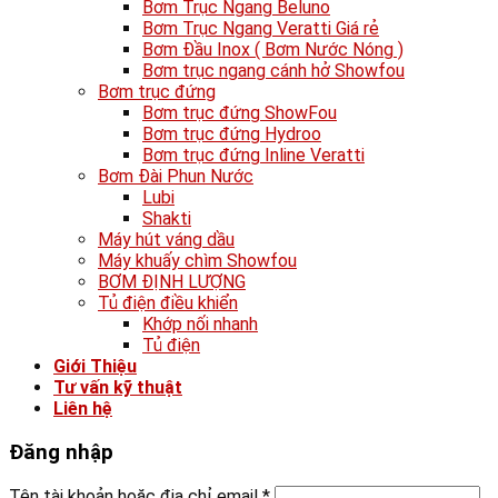
Bơm Trục Ngang Beluno
Bơm Trục Ngang Veratti Giá rẻ
Bơm Đầu Inox ( Bơm Nước Nóng )
Bơm trục ngang cánh hở Showfou
Bơm trục đứng
Bơm trục đứng ShowFou
Bơm trục đứng Hydroo
Bơm trục đứng Inline Veratti
Bơm Đài Phun Nước
Lubi
Shakti
Máy hút váng dầu
Máy khuấy chìm Showfou
BƠM ĐỊNH LƯỢNG
Tủ điện điều khiển
Khớp nối nhanh
Tủ điện
Giới Thiệu
Tư vấn kỹ thuật
Liên hệ
Đăng nhập
Tên tài khoản hoặc địa chỉ email
*