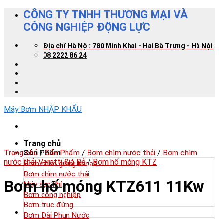
Skip
CÔNG TY TNHH THƯƠNG MẠI VÀ
to
CÔNG NGHIỆP ĐỘNG LỰC
content
Địa chỉ Hà Nội: 780 Minh Khai - Hai Bà Trưng - Hà Nội
08 2222 86 24
Máy Bơm NHẬP KHẨU
Trang chủ
Trang chủ
Sản Phẩm
/
Sản Phẩm
/
Bơm chìm nước thải
/
Bơm chìm
nước thải Veratti Giá Rẻ
/
Bơm hố móng KTZ
Bơm chìm giếng khoan
Bơm chìm nước thải
Bơm hố móng KTZ611 11Kw
Máy sục khí
Bơm công nghiệp
Bơm trục đứng
Bơm Đài Phun Nước