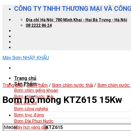
Skip
CÔNG TY TNHH THƯƠNG MẠI VÀ CÔNG
to
content
Địa chỉ Hà Nội: 780 Minh Khai - Hai Bà Trưng - Hà Nội
08 2222 86 24
Máy Bơm NHẬP KHẨU
Trang chủ
Sản Phẩm
Trang chủ
/
Sản Phẩm
/
Bơm chìm nước thải
/
Bơm chìm nước t
Bơm chìm giếng khoan
Bơm chìm nước thải
Bơm hố móng KTZ615 15Kw
Máy sục khí
Bơm công nghiệp
Bơm trục đứng
Bơm Đài Phun Nước
Model
KTZ615
Máy hút váng dầu