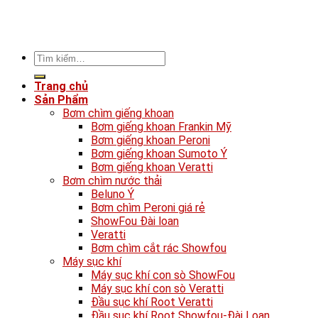
Tìm
kiếm:
Trang chủ
Sản Phẩm
Bơm chìm giếng khoan
Bơm giếng khoan Frankin Mỹ
Bơm giếng khoan Peroni
Bơm giếng khoan Sumoto Ý
Bơm giếng khoan Veratti
Bơm chìm nước thải
Beluno Ý
Bơm chìm Peroni giá rẻ
ShowFou Đài loan
Veratti
Bơm chìm cắt rác Showfou
Máy sục khí
Máy sục khí con sò ShowFou
Máy sục khí con sò Veratti
Đầu sục khí Root Veratti
Đầu sục khí Root Showfou-Đài Loan