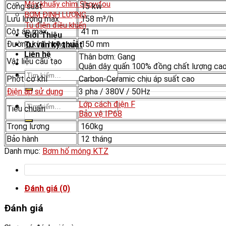
Máy khuấy chìm Showfou
Công suất
15 kw
BƠM ĐỊNH LƯỢNG
Lưu lượng max
158 m³/h
Tủ điện điều khiển
Cột áp max
41 m
Giới Thiệu
Đường kính họng xả
150 mm
Tư vấn kỹ thuật
Liên hệ
Thân bơm: Gang
Vật liệu cấu tạo
Quận dây quấn 100% đồng chất lượng ca
Tìm
Phớt cơ khí
Carbon-Ceramic chịu áp suất cao
kiếm:
Điện áp sử dụng
3 pha / 380V / 50Hz
Lớp cách điện F
Tìm
Tiêu chuẩn
Bảo vệ IP68
kiếm:
Trọng lượng
160kg
Bảo hành
12 tháng
Danh mục:
Bơm hố móng KTZ
Đánh giá (0)
Đánh giá