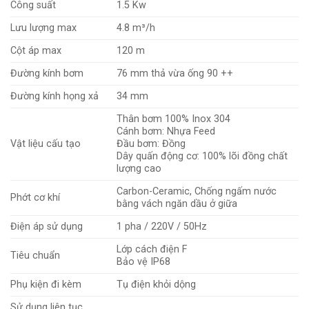
Công suất
1.5 Kw
Lưu lượng max
4.8 m³/h
Cột áp max
120 m
Đường kính bơm
76 mm thả vừa ống 90 ++
Đường kính họng xả
34 mm
Thân bơm 100% Inox 304
Cánh bơm: Nhựa Feed
Vật liệu cấu tạo
Đầu bơm: Đồng
Dây quấn động cơ: 100% lõi đồng chất
lượng cao
Carbon-Ceramic, Chống ngấm nước
Phớt cơ khí
bằng vách ngăn dầu ở giữa
Điện áp sử dụng
1 pha / 220V / 50Hz
Lớp cách điện F
Tiêu chuẩn
Bảo vệ IP68
Phụ kiện đi kèm
Tụ điện khỏi dộng
Sử dụng liên tục