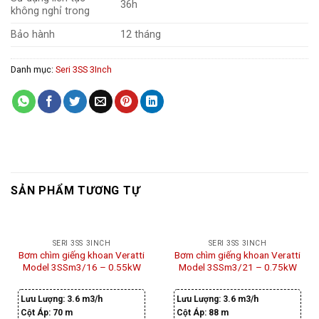
36h
không nghỉ trong
Bảo hành
12 tháng
Danh mục:
Seri 3SS 3Inch
SẢN PHẨM TƯƠNG TỰ
SERI 3SS 3INCH
SERI 3SS 3INCH
Bơm chìm giếng khoan Veratti
Bơm chìm giếng khoan Veratti
Model 3SSm3/16 – 0.55kW
Model 3SSm3/21 – 0.75kW
Lưu Lượng:
3.6 m3/h
Lưu Lượng:
3.6 m3/h
Cột Áp:
70 m
Cột Áp:
88 m