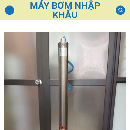
MÁY BƠM NHẬP
Skip
to
KHẨU
content