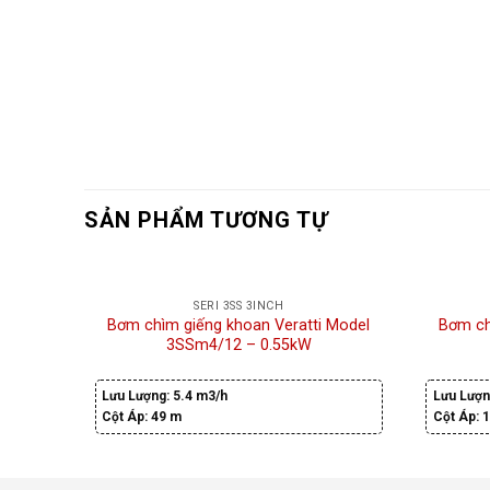
SẢN PHẨM TƯƠNG TỰ
SERI 3SS 3INCH
Bơm chìm giếng khoan Veratti Model
Bơm ch
3SSm4/12 – 0.55kW
Lưu Lượng:
5.4 m3/h
Lưu Lượn
Cột Áp:
49 m
Cột Áp:
1