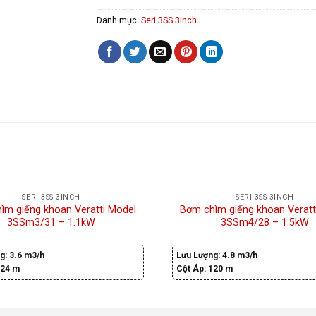
Danh mục:
Seri 3SS 3Inch
SERI 3SS 3INCH
SERI 3SS 3INCH
ìm giếng khoan Veratti Model
Bơm chìm giếng khoan Veratt
3SSm3/31 – 1.1kW
3SSm4/28 – 1.5kW
g:
3.6 m3/h
Lưu Lượng:
4.8 m3/h
24 m
Cột Áp:
120 m