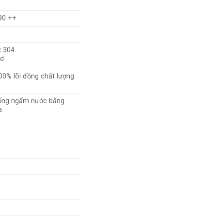
90 ++
 304
d
00% lõi đồng chất lượng
ống ngấm nước bằng
a