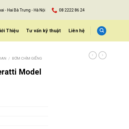
ai - Hai Bà Trưng - Hà Nội
08 2222 86 24
iới Thiệu
Tư vấn kỹ thuật
Liên hệ
OAN
/
BƠM CHÌM GIẾNG
ratti Model