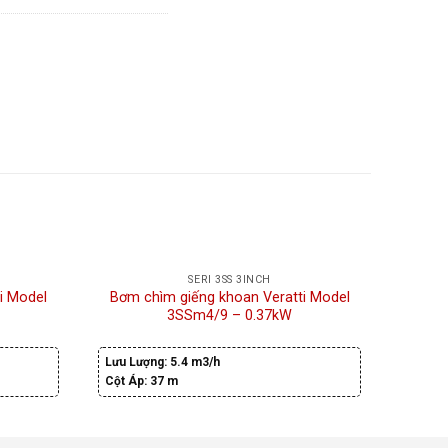
SERI 3SS 3INCH
i Model
Bơm chìm giếng khoan Veratti Model
Bơm c
3SSm4/9 – 0.37kW
Lưu Lượng:
5.4 m3/h
Lưu Lư
Cột Áp:
37 m
Cột Áp