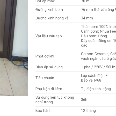
Cột áp max
70 m
Đường kính bơm
76 mm thả vừa ống 
Đường kính họng xả
34 mm
Thân bơm 100% Inox
Cánh bơm: Nhựa Fee
Vật liệu cấu tạo
Đầu bơm: Đồng
Dây quấn động cơ: 1
cao
Carbon-Ceramic, Ch
Phớt cơ khí
vách ngăn dầu ở giữ
Điện áp sử dụng
1 pha / 220V / 50Hz
Lớp cách điện F
Tiêu chuẩn
Bảo vệ IP68
Phụ kiện đi kèm
Tụ điện khỏi dộng
Sử dụng liên tục không
36h
nghỉ trong
Bảo hành
12 tháng