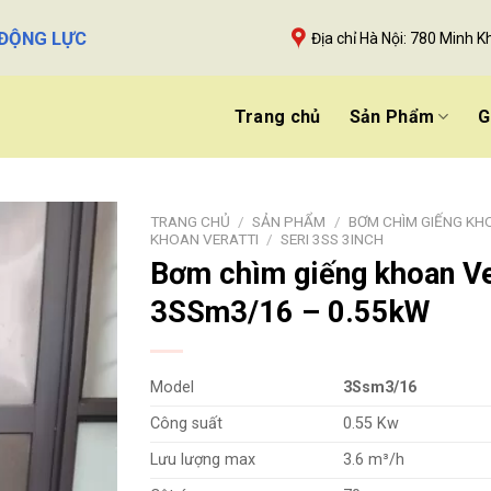
 ĐỘNG LỰC
Địa chỉ Hà Nội: 780 Minh Kh
Trang chủ
Sản Phẩm
G
TRANG CHỦ
/
SẢN PHẨM
/
BƠM CHÌM GIẾNG KH
KHOAN VERATTI
/
SERI 3SS 3INCH
Bơm chìm giếng khoan Ve
3SSm3/16 – 0.55kW
Model
3Ssm3/16
Công suất
0.55 Kw
Lưu lượng max
3.6 m³/h