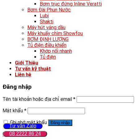
Bơm trục đứng Inline Veratti
Bơm Đài Phun Nước
Lubi
Shakti
Máy hút váng dầu
Máy khuấy chìm Showfou
BƠM ĐỊNH LƯỢNG
Tủ điện điều khiển
Khớp nối nhanh
Tủ điện
Giới Thiệu
Tư vấn kỹ thuật
Liên hệ
Đăng nhập
Tên tài khoản hoặc địa chỉ email
*
Mật khẩu
*
Ghi nhớ mật khẩu
Đăng nhập
Tư vấn Zalo
Quên mật khẩu?
08 2222 86 24