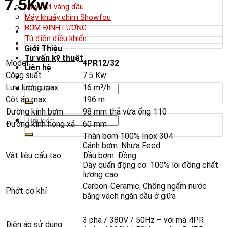
7.5Kw
Máy hút váng dầu
Máy khuấy chìm Showfou
BƠM ĐỊNH LƯỢNG
Tủ điện điều khiển
Giới Thiệu
Tư vấn kỹ thuật
Model
4PR12/32
Liên hệ
Công suất
7.5 Kw
Tìm
Lưu lượng max
16 m³/h
kiếm:
Cột áp max
196 m
Đường kính bơm
98 mm thả vừa ống 110
Tìm
Đường kính họng xả
60 mm
kiếm:
Thân bơm 100% Inox 304
Cánh bơm: Nhựa Feed
Vật liệu cấu tạo
Đầu bơm: Đồng
Dây quấn động cơ: 100% lõi đồng chất
lượng cao
Carbon-Ceramic, Chống ngấm nước
Phớt cơ khí
bằng vách ngăn dầu ở giữa
3 pha / 380V / 50Hz – với mã 4PR
Điện áp sử dụng