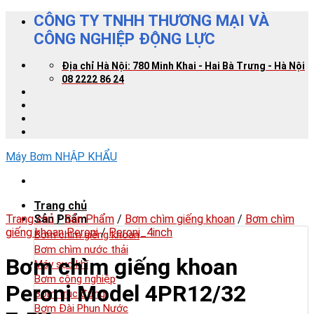
Skip
CÔNG TY TNHH THƯƠNG MẠI VÀ
to
CÔNG NGHIỆP ĐỘNG LỰC
content
Địa chỉ Hà Nội: 780 Minh Khai - Hai Bà Trưng - Hà Nội
08 2222 86 24
Máy Bơm NHẬP KHẨU
Trang chủ
Trang chủ
Sản Phẩm
/
Sản Phẩm
/
Bơm chìm giếng khoan
/
Bơm chìm
giếng khoan Peroni
/
Peroni_4inch
Bơm chìm giếng khoan
Bơm chìm nước thải
Bơm chìm giếng khoan
Máy sục khí
Bơm công nghiệp
Peroni Model 4PR12/32
Bơm trục đứng
Bơm Đài Phun Nước