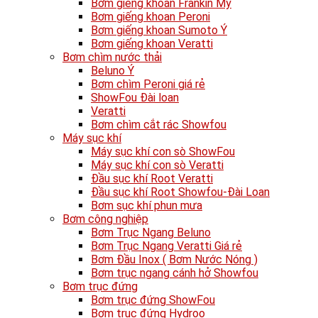
Bơm giếng khoan Frankin Mỹ
Bơm giếng khoan Peroni
Bơm giếng khoan Sumoto Ý
Bơm giếng khoan Veratti
Bơm chìm nước thải
Beluno Ý
Bơm chìm Peroni giá rẻ
ShowFou Đài loan
Veratti
Bơm chìm cắt rác Showfou
Máy sục khí
Máy sục khí con sò ShowFou
Máy sục khí con sò Veratti
Đầu sục khí Root Veratti
Đầu sục khí Root Showfou-Đài Loan
Bơm sục khí phun mưa
Bơm công nghiệp
Bơm Trục Ngang Beluno
Bơm Trục Ngang Veratti Giá rẻ
Bơm Đầu Inox ( Bơm Nước Nóng )
Bơm trục ngang cánh hở Showfou
Bơm trục đứng
Bơm trục đứng ShowFou
Bơm trục đứng Hydroo