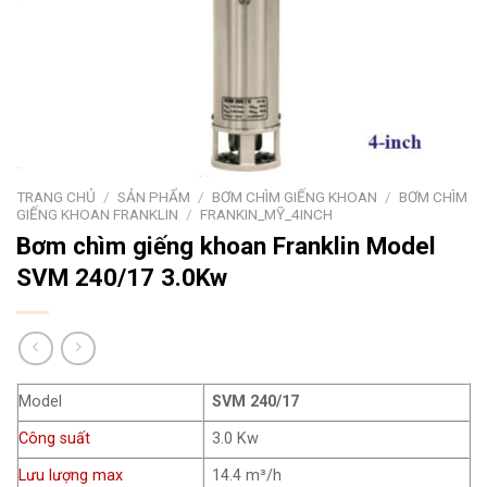
TRANG CHỦ
/
SẢN PHẨM
/
BƠM CHÌM GIẾNG KHOAN
/
BƠM CHÌM
GIẾNG KHOAN FRANKLIN
/
FRANKIN_MỸ_4INCH
Bơm chìm giếng khoan Franklin Model
SVM 240/17 3.0Kw
Model
SVM 240/17
Công suất
3.0 Kw
Lưu lượng max
14.4 m³/h