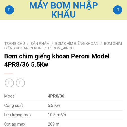
MÁY BƠM NHẬP
Skip
to
KHẨU
content
TRANG CHỦ
/
SẢN PHẨM
/
BƠM CHÌM GIẾNG KHOAN
/
BƠM CHÌM
GIẾNG KHOAN PERONI
/
PERONI_4INCH
Bơm chìm giếng khoan Peroni Model
4PR8/36 5.5Kw
Model
4PR8/36
Công suất
5.5 Kw
Lưu lượng max
10.8 m³/h
Cột áp max
209 m