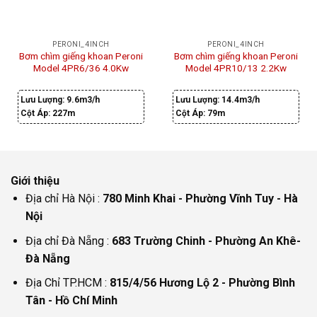
PERONI_4INCH
PERONI_4INCH
Bơm chìm giếng khoan Peroni
Bơm chìm giếng khoan Peroni
Model 4PR6/36 4.0Kw
Model 4PR10/13 2.2Kw
Lưu Lượng:
9.6m3/h
Lưu Lượng:
14.4m3/h
Cột Áp:
227m
Cột Áp:
79m
Giới thiệu
Địa chỉ Hà Nội :
780 Minh Khai - Phường Vĩnh Tuy - Hà
Nội
Địa chỉ Đà Nẵng :
683 Trường Chinh - Phường An Khê-
Đà Nẵng
Địa Chỉ TP.HCM :
815/4/56 Hương Lộ 2 - Phường Bình
Tân - Hồ Chí Minh