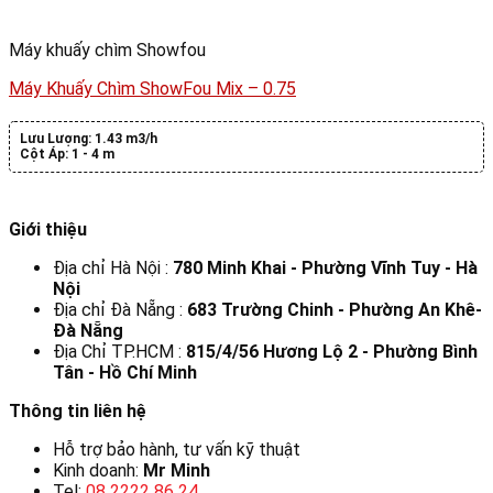
Máy khuấy chìm Showfou
Máy Khuấy Chìm ShowFou Mix – 0.75
Lưu Lượng:
1.43 m3/h
Cột Áp:
1 - 4 m
Giới thiệu
Địa chỉ Hà Nội :
780 Minh Khai - Phường Vĩnh Tuy - Hà
Nội
Địa chỉ Đà Nẵng :
683 Trường Chinh - Phường An Khê-
Đà Nẵng
Địa Chỉ TP.HCM :
815/4/56 Hương Lộ 2 - Phường Bình
Tân - Hồ Chí Minh
Thông tin liên hệ
Hỗ trợ bảo hành, tư vấn kỹ thuật
Kinh doanh:
Mr Minh
Tel:
08 2222 86 24