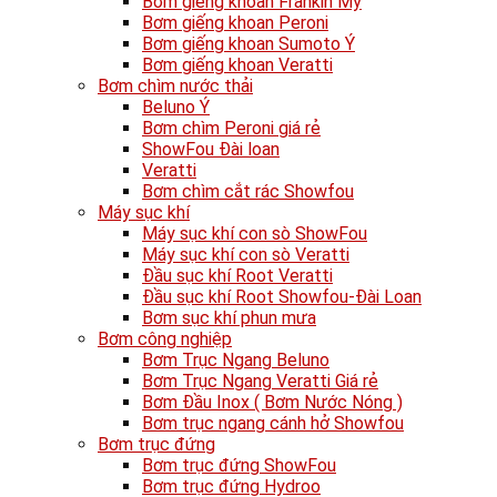
Bơm giếng khoan Frankin Mỹ
Bơm giếng khoan Peroni
Bơm giếng khoan Sumoto Ý
Bơm giếng khoan Veratti
Bơm chìm nước thải
Beluno Ý
Bơm chìm Peroni giá rẻ
ShowFou Đài loan
Veratti
Bơm chìm cắt rác Showfou
Máy sục khí
Máy sục khí con sò ShowFou
Máy sục khí con sò Veratti
Đầu sục khí Root Veratti
Đầu sục khí Root Showfou-Đài Loan
Bơm sục khí phun mưa
Bơm công nghiệp
Bơm Trục Ngang Beluno
Bơm Trục Ngang Veratti Giá rẻ
Bơm Đầu Inox ( Bơm Nước Nóng )
Bơm trục ngang cánh hở Showfou
Bơm trục đứng
Bơm trục đứng ShowFou
Bơm trục đứng Hydroo