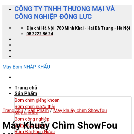
Skip
CÔNG TY TNHH THƯƠNG MẠI VÀ
to
CÔNG NGHIỆP ĐỘNG LỰC
content
Địa chỉ Hà Nội: 780 Minh Khai - Hai Bà Trưng - Hà Nội
08 2222 86 24
Máy Bơm NHẬP KHẨU
Trang chủ
Sản Phẩm
Bơm chìm giếng khoan
Bơm chìm nước thải
Trang chủ
/
Sản Phẩm
/
Máy khuấy chìm Showfou
Máy sục khí
Bơm công nghiệp
Máy Khuấy Chìm ShowFou
Bơm trục đứng
Bơm Đài Phun Nước