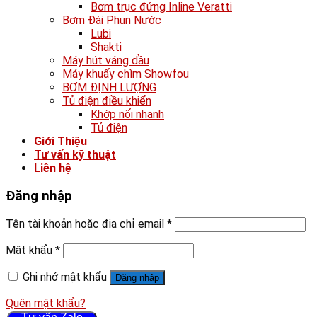
Bơm trục đứng Inline Veratti
Bơm Đài Phun Nước
Lubi
Shakti
Máy hút váng dầu
Máy khuấy chìm Showfou
BƠM ĐỊNH LƯỢNG
Tủ điện điều khiển
Khớp nối nhanh
Tủ điện
Giới Thiệu
Tư vấn kỹ thuật
Liên hệ
Đăng nhập
Tên tài khoản hoặc địa chỉ email
*
Mật khẩu
*
Ghi nhớ mật khẩu
Đăng nhập
Quên mật khẩu?