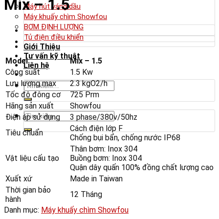
Mix – 1.5
Máy hút váng dầu
Máy khuấy chìm Showfou
BƠM ĐỊNH LƯỢNG
Tủ điện điều khiển
Giới Thiệu
Tư vấn kỹ thuật
Model
Mix – 1.5
Liên hệ
Công suất
1.5 Kw
Lưu lượng max
2.3 kgO2/h
Tìm
kiếm:
Tốc độ đông cơ
725 Prm
Hãng sản xuất
Showfou
Tìm
Điện áp sử dụng
3 phase/380v/50hz
kiếm:
Cách điện lớp F
Tiêu chuẩn
Chống bụi bẩn, chống nước IP68
Thân bơm: Inox 304
Vật liệu cấu tạo
Buồng bơm: Inox 304
Quận dây quấn 100% đồng chất lượng cao
Xuất xứ
Made in Taiwan
Thời gian bảo
12 Tháng
hành
Danh mục:
Máy khuấy chìm Showfou