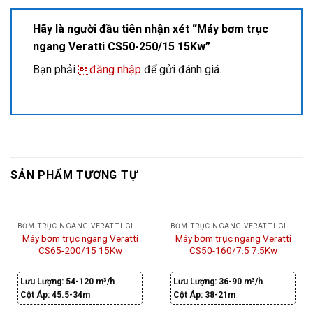
Hãy là người đầu tiên nhận xét “Máy bơm trục
ngang Veratti CS50-250/15 15Kw”
Bạn phải
đăng nhập
để gửi đánh giá.
SẢN PHẨM TƯƠNG TỰ
BƠM TRỤC NGANG VERATTI GIÁ RẺ
BƠM TRỤC NGANG VERATTI GIÁ RẺ
Máy bơm trục ngang Veratti
Máy bơm trục ngang Veratti
CS65-200/15 15Kw
CS50-160/7.5 7.5Kw
Lưu Lượng:
54-120 m³/h
Lưu Lượng:
36-90 m³/h
Cột Áp:
45.5-34m
Cột Áp:
38-21m