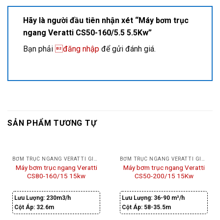
Hãy là người đầu tiên nhận xét “Máy bơm trục
ngang Veratti CS50-160/5.5 5.5Kw”
Bạn phải
đăng nhập
để gửi đánh giá.
SẢN PHẨM TƯƠNG TỰ
BƠM TRỤC NGANG VERATTI GIÁ RẺ
BƠM TRỤC NGANG VERATTI GIÁ RẺ
Máy bơm trục ngang Veratti
Máy bơm trục ngang Veratti
CS80-160/15 15kw
CS50-200/15 15Kw
Lưu Lượng:
230m3/h
Lưu Lượng:
36-90 m³/h
Cột Áp:
32.6m
Cột Áp:
58-35.5m