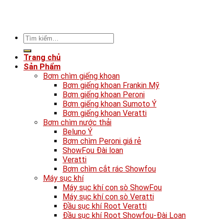
Tìm
kiếm:
Trang chủ
Sản Phẩm
Bơm chìm giếng khoan
Bơm giếng khoan Frankin Mỹ
Bơm giếng khoan Peroni
Bơm giếng khoan Sumoto Ý
Bơm giếng khoan Veratti
Bơm chìm nước thải
Beluno Ý
Bơm chìm Peroni giá rẻ
ShowFou Đài loan
Veratti
Bơm chìm cắt rác Showfou
Máy sục khí
Máy sục khí con sò ShowFou
Máy sục khí con sò Veratti
Đầu sục khí Root Veratti
Đầu sục khí Root Showfou-Đài Loan