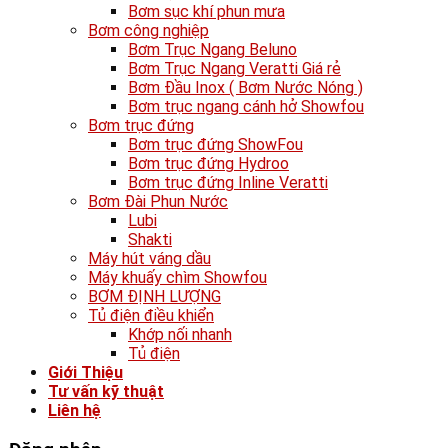
Bơm sục khí phun mưa
Bơm công nghiệp
Bơm Trục Ngang Beluno
Bơm Trục Ngang Veratti Giá rẻ
Bơm Đầu Inox ( Bơm Nước Nóng )
Bơm trục ngang cánh hở Showfou
Bơm trục đứng
Bơm trục đứng ShowFou
Bơm trục đứng Hydroo
Bơm trục đứng Inline Veratti
Bơm Đài Phun Nước
Lubi
Shakti
Máy hút váng dầu
Máy khuấy chìm Showfou
BƠM ĐỊNH LƯỢNG
Tủ điện điều khiển
Khớp nối nhanh
Tủ điện
Giới Thiệu
Tư vấn kỹ thuật
Liên hệ