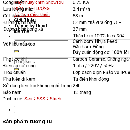
Công suất
0.75 Kw
Máy khuấy chìm Showfou
BƠM ĐỊNH LƯỢNG
Lưu lượng max
2.4 m³/h
Tủ điện điều khiển
Cột áp max
88 m
Giới Thiệu
Đường kính bơm
63 mm thả vừa ống 76+
Tư vấn kỹ thuật
Đường kính họng xả
27 mm
Liên hệ
Thân bơm 100% Inox 304
Cánh bơm: Nhựa Feed
Tìm
Vật liệu cấu tạo
Đầu bơm: Đồng
kiếm:
Dây quấn động cơ: 100% lõi
Phớt cơ khí
Carbon-Ceramic, Chống ngấ
Tìm
Điện áp sử dụng
1 pha / 220V / 50Hz
kiếm:
Tiêu chuẩn
Lớp cách điện FBảo vệ IP6
Phụ kiện đi kèm
Tụ điện khỏi động
Sử dụng liên tục không nghỉ trong
24h
Bảo hành
12 tháng
Danh mục:
Seri 2.5SS 2.5Inch
Sản phẩm tương tự