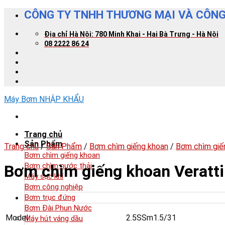
Skip
CÔNG TY TNHH THƯƠNG MẠI VÀ CÔNG
to
content
Địa chỉ Hà Nội: 780 Minh Khai - Hai Bà Trưng - Hà Nội
08 2222 86 24
Máy Bơm NHẬP KHẨU
Trang chủ
Sản Phẩm
Trang chủ
/
Sản Phẩm
/
Bơm chìm giếng khoan
/
Bơm chìm giến
Bơm chìm giếng khoan
Bơm chìm nước thải
Bơm chìm giếng khoan Veratt
Máy sục khí
Bơm công nghiệp
Bơm trục đứng
Bơm Đài Phun Nước
Model
2.5SSm1.5/31
Máy hút váng dầu