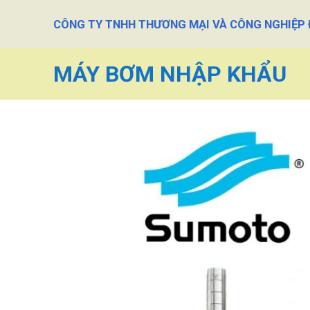
Skip
CÔNG TY TNHH THƯƠNG MẠI VÀ CÔNG NGHIỆP
to
content
MÁY BƠM NHẬP KHẨU