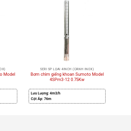
NOX)
SERI SP LỌAI 4INCH (CÁNH INOX)
S
o Model
Bơm chìm giếng khoan Sumoto Model
Bơm c
4SPm3-12 0.75Kw
Lưu Lượng:
4m3/h
Lưu Lư
Cột Áp:
76m
Cột Áp