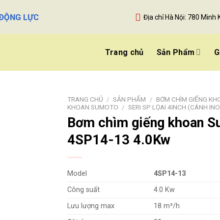
 ĐỘNG LỰC
Địa chỉ Hà Nội: 780 Minh 
Trang chủ
Sản Phẩm
G
TRANG CHỦ
/
SẢN PHẨM
/
BƠM CHÌM GIẾNG KH
KHOAN SUMOTO
/
SERI SP LỌAI 4INCH (CÁNH IN
Bơm chìm giếng khoan 
4SP14-13 4.0Kw
Model
4SP14-13
Công suất
4.0 Kw
Lưu lượng max
18 m³/h