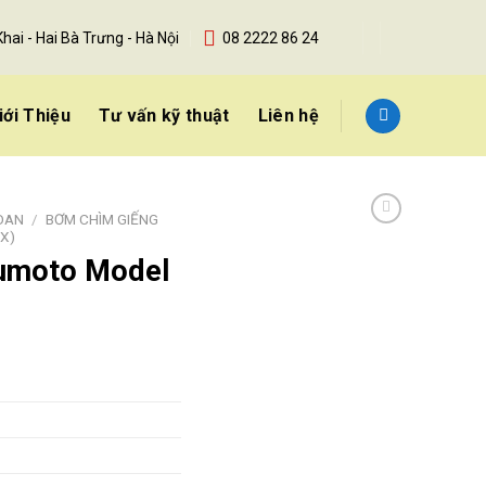
Khai - Hai Bà Trưng - Hà Nội
08 2222 86 24
iới Thiệu
Tư vấn kỹ thuật
Liên hệ
OAN
/
BƠM CHÌM GIẾNG
OX)
Sumoto Model