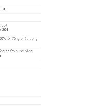
110 +
 304
x 304
00% lõi đồng chất lượng
ống ngấm nước bằng
a