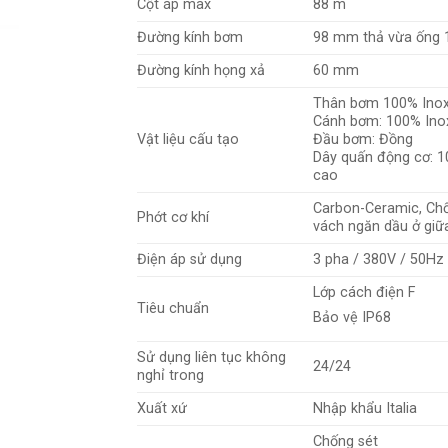
Cột áp max
88 m
Đường kính bơm
98 mm thả vừa ống 
Đường kính họng xả
60 mm
Thân bơm 100% Inox
Cánh bơm: 100% Ino
Vật liệu cấu tạo
Đầu bơm: Đồng
Dây quấn động cơ: 1
cao
Carbon-Ceramic, Ch
Phớt cơ khí
vách ngăn dầu ở giữ
Điện áp sử dụng
3 pha / 380V / 50Hz
Lớp cách điện F
Tiêu chuẩn
Bảo vệ IP68
Sử dụng liên tục không
24/24
nghỉ trong
Xuất xứ
Nhập khẩu Italia
Chống sét