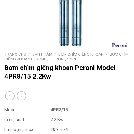
TRANG CHỦ
/
SẢN PHẨM
/
BƠM CHÌM GIẾNG KHOAN
/
BƠM CHÌM
GIẾNG KHOAN PERONI
/
PERONI_4INCH
Bơm chìm giếng khoan Peroni Model
4PR8/15 2.2Kw
Model
4PR8/15
Công suất
2.2 Kw
Lưu lượng max
10.8 m³/h