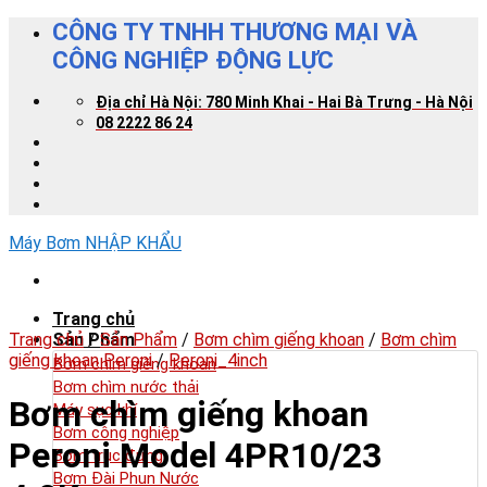
Skip
CÔNG TY TNHH THƯƠNG MẠI VÀ
to
CÔNG NGHIỆP ĐỘNG LỰC
content
Địa chỉ Hà Nội: 780 Minh Khai - Hai Bà Trưng - Hà Nội
08 2222 86 24
Máy Bơm NHẬP KHẨU
Trang chủ
Trang chủ
Sản Phẩm
/
Sản Phẩm
/
Bơm chìm giếng khoan
/
Bơm chìm
giếng khoan Peroni
/
Peroni_4inch
Bơm chìm giếng khoan
Bơm chìm nước thải
Bơm chìm giếng khoan
Máy sục khí
Bơm công nghiệp
Peroni Model 4PR10/23
Bơm trục đứng
Bơm Đài Phun Nước