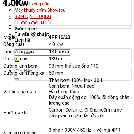
4.0Kw
Máy hút váng dầu
Máy khuấy chìm Showfou
BƠM ĐỊNH LƯỢNG
Tủ điện điều khiển
Giới Thiệu
Tư vấn kỹ thuật
Model
4PR10/23
Liên hệ
Công suất
4.0 Kw
Tìm
Lưu lượng max
14.8 m³/h
kiếm:
Cột áp max
139 m
Đường kính bơm
98 mm thả vừa ống 110
Tìm
Đường kính họng xả
60 mm
kiếm:
Thân bơm 100% Inox 304
Cánh bơm: Nhựa Feed
Vật liệu cấu tạo
Đầu bơm: Đồng
Dây quấn động cơ: 100% lõi đồng chất
lượng cao
Carbon-Ceramic, Chống ngấm nước
Phớt cơ khí
bằng vách ngăn dầu ở giữa
3 pha / 380V / 50Hz – với mã 4PR
Điện áp sử dụng