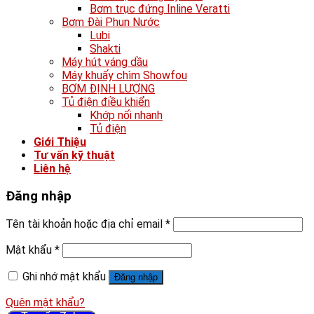
Bơm trục đứng Inline Veratti
Bơm Đài Phun Nước
Lubi
Shakti
Máy hút váng dầu
Máy khuấy chìm Showfou
BƠM ĐỊNH LƯỢNG
Tủ điện điều khiển
Khớp nối nhanh
Tủ điện
Giới Thiệu
Tư vấn kỹ thuật
Liên hệ
Đăng nhập
Tên tài khoản hoặc địa chỉ email
*
Mật khẩu
*
Ghi nhớ mật khẩu
Đăng nhập
Quên mật khẩu?