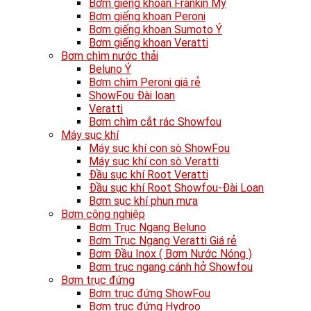
Bơm giếng khoan Frankin Mỹ
Bơm giếng khoan Peroni
Bơm giếng khoan Sumoto Ý
Bơm giếng khoan Veratti
Bơm chìm nước thải
Beluno Ý
Bơm chìm Peroni giá rẻ
ShowFou Đài loan
Veratti
Bơm chìm cắt rác Showfou
Máy sục khí
Máy sục khí con sò ShowFou
Máy sục khí con sò Veratti
Đầu sục khí Root Veratti
Đầu sục khí Root Showfou-Đài Loan
Bơm sục khí phun mưa
Bơm công nghiệp
Bơm Trục Ngang Beluno
Bơm Trục Ngang Veratti Giá rẻ
Bơm Đầu Inox ( Bơm Nước Nóng )
Bơm trục ngang cánh hở Showfou
Bơm trục đứng
Bơm trục đứng ShowFou
Bơm trục đứng Hydroo