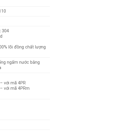
110
 304
d
00% lõi đồng chất lượng
ống ngấm nước bằng
a
 – với mã 4PR
 – với mã 4PRm