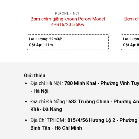
PERONI_4INCH
Bơm chìm giếng khoan Peroni Model
Bơm ch
4PR16/20 5.5Kw
Lưu Lượng:
22m3/h
Lưu Lượn
Cột Áp:
111m
Cột Áp:
Giới thiệu
Địa chỉ Hà Nội :
780 Minh Khai - Phường Vĩnh Tu
- Hà Nội
Địa chỉ Đà Nẵng :
683 Trường Chinh - Phường An
Khê- Đà Nẵng
Địa Chỉ TP.HCM :
815/4/56 Hương Lộ 2 - Phường
Bình Tân - Hồ Chí Minh