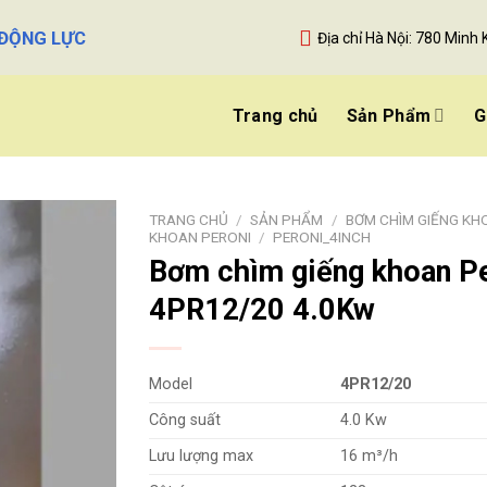
 ĐỘNG LỰC
Địa chỉ Hà Nội: 780 Minh 
Trang chủ
Sản Phẩm
G
TRANG CHỦ
/
SẢN PHẨM
/
BƠM CHÌM GIẾNG KH
KHOAN PERONI
/
PERONI_4INCH
Bơm chìm giếng khoan P
4PR12/20 4.0Kw
Model
4PR12/20
Công suất
4.0 Kw
Lưu lượng max
16 m³/h