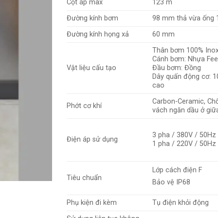
Cột áp max
123 m
Đường kính bơm
98 mm thả vừa ống 
Đường kính họng xả
60 mm
Thân bơm 100% Inox
Cánh bơm: Nhựa Fee
Vật liệu cấu tạo
Đầu bơm: Đồng
Dây quấn động cơ: 1
cao
Carbon-Ceramic, Ch
Phớt cơ khí
vách ngăn dầu ở giữ
3 pha / 380V / 50Hz
Điện áp sử dụng
1 pha / 220V / 50Hz
Lớp cách điện F
Tiêu chuẩn
Bảo vệ IP68
Phụ kiện đi kèm
Tụ điện khỏi động