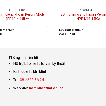
PERONI_4INCH
PERONI_4INCH
ìm giếng khoan Peroni Model
Bơm chìm giếng khoan Peron
4PR6/14 1.5Kw
4PR4/16 1.5Kw
g:
9.6m3/h
Lưu Lượng:
6m3/h
88m
Cột Áp:
110m
Thông tin liên hệ
y
Hỗ trợ bảo hành, tư vấn kỹ thuật
Kinh doanh:
Mr Minh
Tel:
08 2222 86 24
Website:
bomnuocthai.online