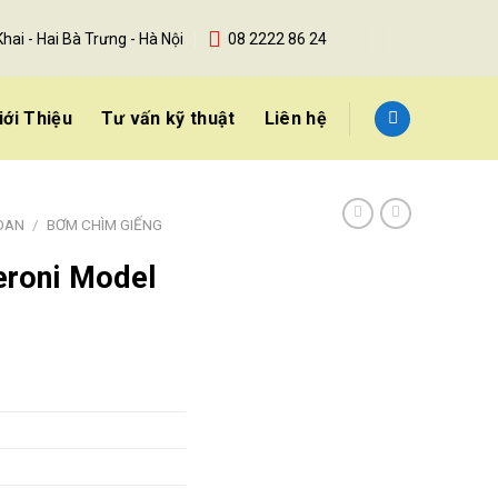
Khai - Hai Bà Trưng - Hà Nội
08 2222 86 24
iới Thiệu
Tư vấn kỹ thuật
Liên hệ
OAN
/
BƠM CHÌM GIẾNG
eroni Model