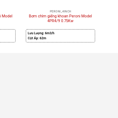
PERONI_4INCH
i Model
Bơm chìm giếng khoan Peroni Model
Bơm 
4PR4/9 0.75Kw
Lưu Lượng:
6m3/h
Lưu Lư
Cột Áp:
62m
Cột Áp