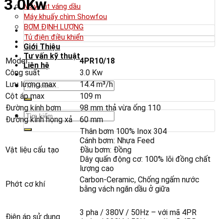
3.0Kw
Máy hút váng dầu
Máy khuấy chìm Showfou
BƠM ĐỊNH LƯỢNG
Tủ điện điều khiển
Giới Thiệu
Tư vấn kỹ thuật
Model
4PR10/18
Liên hệ
Công suất
3.0 Kw
Tìm
Lưu lượng max
14.4 m³/h
kiếm:
Cột áp max
109 m
Đường kính bơm
98 mm thả vừa ống 110
Tìm
Đường kính họng xả
60 mm
kiếm:
Thân bơm 100% Inox 304
Cánh bơm: Nhựa Feed
Vật liệu cấu tạo
Đầu bơm: Đồng
Dây quấn động cơ: 100% lõi đồng chất
lượng cao
Carbon-Ceramic, Chống ngấm nước
Phớt cơ khí
bằng vách ngăn dầu ở giữa
3 pha / 380V / 50Hz – với mã 4PR
Điện áp sử dụng