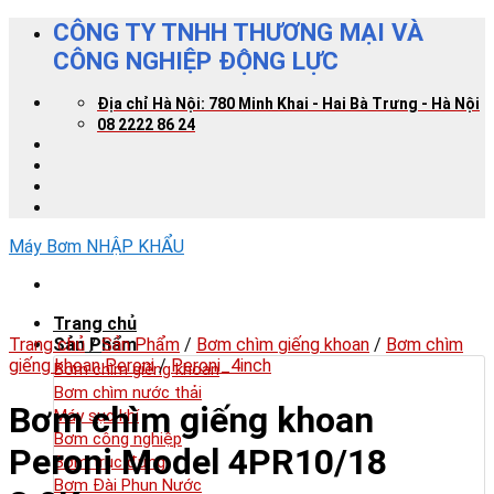
Skip
CÔNG TY TNHH THƯƠNG MẠI VÀ
to
CÔNG NGHIỆP ĐỘNG LỰC
content
Địa chỉ Hà Nội: 780 Minh Khai - Hai Bà Trưng - Hà Nội
08 2222 86 24
Máy Bơm NHẬP KHẨU
Trang chủ
Trang chủ
Sản Phẩm
/
Sản Phẩm
/
Bơm chìm giếng khoan
/
Bơm chìm
giếng khoan Peroni
/
Peroni_4inch
Bơm chìm giếng khoan
Bơm chìm nước thải
Bơm chìm giếng khoan
Máy sục khí
Bơm công nghiệp
Peroni Model 4PR10/18
Bơm trục đứng
Bơm Đài Phun Nước