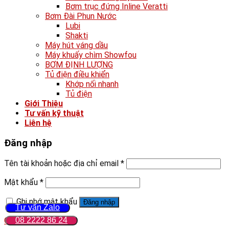
Bơm trục đứng Inline Veratti
Bơm Đài Phun Nước
Lubi
Shakti
Máy hút váng dầu
Máy khuấy chìm Showfou
BƠM ĐỊNH LƯỢNG
Tủ điện điều khiển
Khớp nối nhanh
Tủ điện
Giới Thiệu
Tư vấn kỹ thuật
Liên hệ
Đăng nhập
Tên tài khoản hoặc địa chỉ email
*
Mật khẩu
*
Ghi nhớ mật khẩu
Đăng nhập
Tư vấn Zalo
Quên mật khẩu?
08 2222 86 24