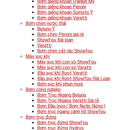
Bơm giếng khoan Frankin Mỹ
Bơm giếng khoan Peroni
Bơm giếng khoan Sumoto Ý
Bơm giếng khoan Veratti
Bơm chìm nước thải
Beluno Ý
Bơm chìm Peroni giá rẻ
ShowFou Đài loan
Veratti
Bơm chìm cắt rác Showfou
Máy sục khí
Máy sục khí con sò ShowFou
Máy sục khí con sò Veratti
Đầu sục khí Root Veratti
Đầu sục khí Root Showfou-Đài Loan
Bơm sục khí phun mưa
Bơm công nghiệp
Bơm Trục Ngang Beluno
Bơm Trục Ngang Veratti Giá rẻ
Bơm Đầu Inox ( Bơm Nước Nóng )
Bơm trục ngang cánh hở Showfou
Bơm trục đứng
Bơm trục đứng ShowFou
Bơm trục đứng Hydroo