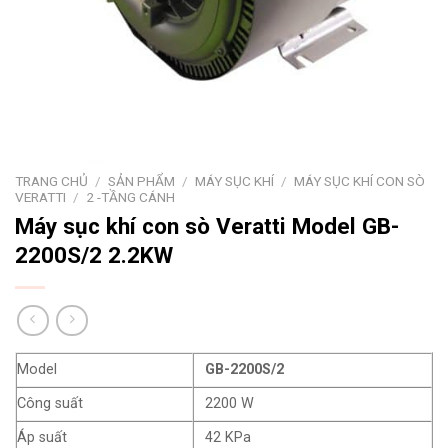
TRANG CHỦ
/
SẢN PHẨM
/
MÁY SỤC KHÍ
/
MÁY SỤC KHÍ CON SÒ
VERATTI
/
2 -TẦNG CÁNH
Máy sục khí con sò Veratti Model GB-
2200S/2 2.2KW
Model
GB-2200S/2
Công suất
2200 W
Áp suất
42 KPa