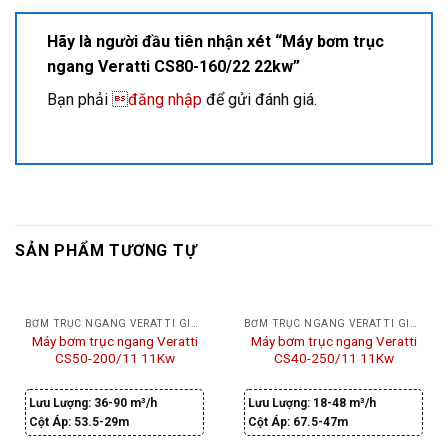
Hãy là người đầu tiên nhận xét “Máy bơm trục
ngang Veratti CS80-160/22 22kw”
Bạn phải
đăng nhập
để gửi đánh giá.
SẢN PHẨM TƯƠNG TỰ
BƠM TRỤC NGANG VERATTI GIÁ RẺ
BƠM TRỤC NGANG VERATTI GIÁ RẺ
Máy bơm trục ngang Veratti
Máy bơm trục ngang Veratti
CS50-200/11 11Kw
CS40-250/11 11Kw
Lưu Lượng:
36-90 m³/h
Lưu Lượng:
18-48 m³/h
Cột Áp:
53.5-29m
Cột Áp:
67.5-47m