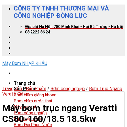
Skip
CÔNG TY TNHH THƯƠNG MẠI VÀ
to
CÔNG NGHIỆP ĐỘNG LỰC
content
Địa chỉ Hà Nội: 780 Minh Khai - Hai Bà Trưng - Hà Nội
08 2222 86 24
Máy Bơm NHẬP KHẨU
Trang chủ
Trang chủ
Sản Phẩm
/
Sản Phẩm
/
Bơm công nghiệp
/
Bơm Trục Ngang
Veratti Giá rẻ
Bơm chìm giếng khoan
Bơm chìm nước thải
Máy bơm trục ngang Veratti
Máy sục khí
Bơm công nghiệp
CS80-160/18.5 18.5kw
Bơm trục đứng
Bơm Đài Phun Nước