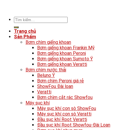
Tìm
kiếm:
Trang chủ
Sản Phẩm
Bơm chìm giếng khoan
Bơm giếng khoan Frankin Mỹ
Bơm giếng khoan Peroni
Bơm giếng khoan Sumoto Ý
Bơm giếng khoan Veratti
Bơm chìm nước thải
Beluno Ý
Bơm chìm Peroni giá rẻ
ShowFou Đài loan
Veratti
Bơm chìm cắt rác Showfou
Máy sục khí
Máy sục khí con sò ShowFou
Máy sục khí con sò Veratti
Đầu sục khí Root Veratti
Đầu sục khí Root Showfou-Đài Loan