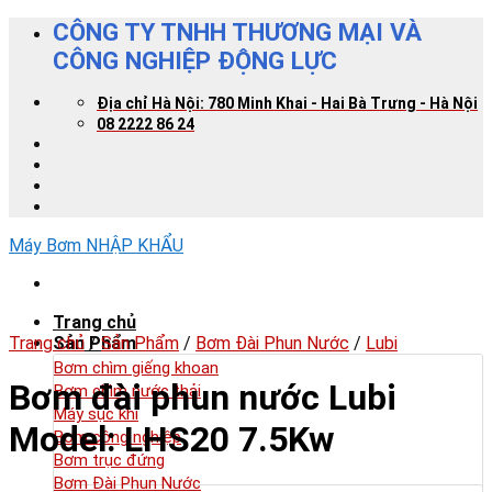
Skip
CÔNG TY TNHH THƯƠNG MẠI VÀ
to
CÔNG NGHIỆP ĐỘNG LỰC
content
Địa chỉ Hà Nội: 780 Minh Khai - Hai Bà Trưng - Hà Nội
08 2222 86 24
Máy Bơm NHẬP KHẨU
Trang chủ
Trang chủ
Sản Phẩm
/
Sản Phẩm
/
Bơm Đài Phun Nước
/
Lubi
Bơm chìm giếng khoan
Bơm đài phun nước Lubi
Bơm chìm nước thải
Máy sục khí
Model: LHS20 7.5Kw
Bơm công nghiệp
Bơm trục đứng
Bơm Đài Phun Nước