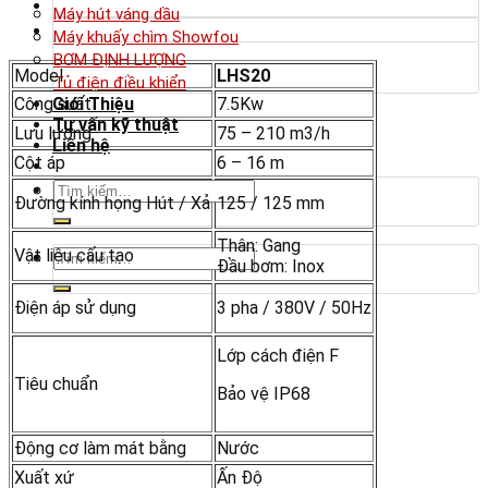
Máy hút váng dầu
Máy khuấy chìm Showfou
BƠM ĐỊNH LƯỢNG
Model
LHS20
Tủ điện điều khiển
Công suất
7.5Kw
Giới Thiệu
Tư vấn kỹ thuật
Lưu lượng
75 – 210 m3/h
Liên hệ
Cột áp
6 – 16 m
Tìm
Đường kính họng Hút / Xả
125 / 125 mm
kiếm:
Thân: Gang
Tìm
Vật liệu cấu tạo
Đầu bơm: Inox
kiếm:
Điện áp sử dụng
3 pha / 380V / 50Hz
Lớp cách điện F
Tiêu chuẩn
Bảo vệ IP68
Động cơ làm mát bằng
Nước
Xuất xứ
Ấn Độ