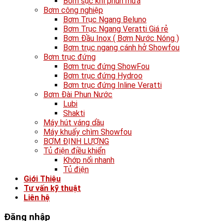
Bơm sục khí phun mưa
Bơm công nghiệp
Bơm Trục Ngang Beluno
Bơm Trục Ngang Veratti Giá rẻ
Bơm Đầu Inox ( Bơm Nước Nóng )
Bơm trục ngang cánh hở Showfou
Bơm trục đứng
Bơm trục đứng ShowFou
Bơm trục đứng Hydroo
Bơm trục đứng Inline Veratti
Bơm Đài Phun Nước
Lubi
Shakti
Máy hút váng dầu
Máy khuấy chìm Showfou
BƠM ĐỊNH LƯỢNG
Tủ điện điều khiển
Khớp nối nhanh
Tủ điện
Giới Thiệu
Tư vấn kỹ thuật
Liên hệ
Đăng nhập