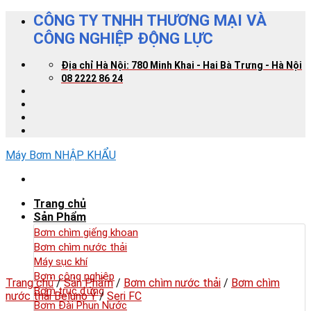
Skip
CÔNG TY TNHH THƯƠNG MẠI VÀ
to
CÔNG NGHIỆP ĐỘNG LỰC
content
Địa chỉ Hà Nội: 780 Minh Khai - Hai Bà Trưng - Hà Nội
08 2222 86 24
Máy Bơm NHẬP KHẨU
Trang chủ
Sản Phẩm
Bơm chìm giếng khoan
Bơm chìm nước thải
Máy sục khí
Bơm công nghiệp
Trang chủ
/
Sản Phẩm
/
Bơm chìm nước thải
/
Bơm chìm
Bơm trục đứng
nước thải Beluno Ý
/
Seri FC
Bơm Đài Phun Nước