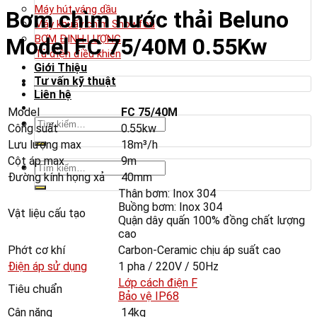
Máy hút váng dầu
Bơm chìm nước thải Beluno
Máy khuấy chìm Showfou
BƠM ĐỊNH LƯỢNG
Model FC 75/40M 0.55Kw
Tủ điện điều khiển
Giới Thiệu
Tư vấn kỹ thuật
Liên hệ
Model
FC 75/40M
Tìm
Công suất
0.55kw
kiếm:
Lưu lượng max
18m³/h
Cột áp max
9m
Tìm
Đường kính họng xả
40mm
kiếm:
Thân bơm: Inox 304
Buồng bơm: Inox 304
Vật liệu cấu tạo
Quận dây quấn 100% đồng chất lượng
cao
Phớt cơ khí
Carbon-Ceramic chịu áp suất cao
Điện áp sử dụng
1 pha / 220V / 50Hz
Lớp cách điện F
Tiêu chuẩn
Bảo vệ IP68
Cân nặng
14kg