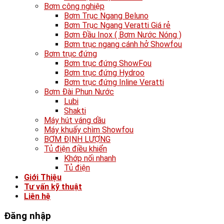
Bơm công nghiệp
Bơm Trục Ngang Beluno
Bơm Trục Ngang Veratti Giá rẻ
Bơm Đầu Inox ( Bơm Nước Nóng )
Bơm trục ngang cánh hở Showfou
Bơm trục đứng
Bơm trục đứng ShowFou
Bơm trục đứng Hydroo
Bơm trục đứng Inline Veratti
Bơm Đài Phun Nước
Lubi
Shakti
Máy hút váng dầu
Máy khuấy chìm Showfou
BƠM ĐỊNH LƯỢNG
Tủ điện điều khiển
Khớp nối nhanh
Tủ điện
Giới Thiệu
Tư vấn kỹ thuật
Liên hệ
Đăng nhập