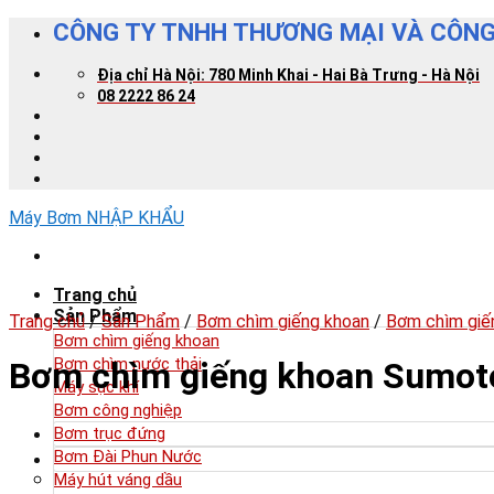
Skip
CÔNG TY TNHH THƯƠNG MẠI VÀ CÔNG
to
content
Địa chỉ Hà Nội: 780 Minh Khai - Hai Bà Trưng - Hà Nội
08 2222 86 24
Máy Bơm NHẬP KHẨU
Trang chủ
Sản Phẩm
Trang chủ
/
Sản Phẩm
/
Bơm chìm giếng khoan
/
Bơm chìm giế
Bơm chìm giếng khoan
Bơm chìm nước thải
Bơm chìm giếng khoan Sumot
Máy sục khí
Bơm công nghiệp
Bơm trục đứng
Bơm Đài Phun Nước
Máy hút váng dầu