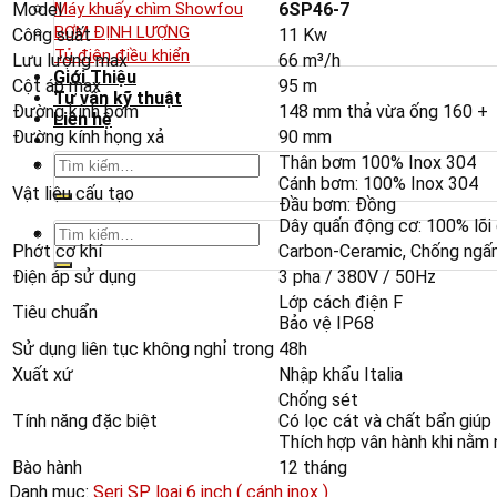
Model
6SP46-7
Máy khuấy chìm Showfou
BƠM ĐỊNH LƯỢNG
Công suất
11 Kw
Tủ điện điều khiển
Lưu lượng max
66 m³/h
Giới Thiệu
Cột áp max
95 m
Tư vấn kỹ thuật
Đường kính bơm
148 mm thả vừa ống 160 +
Liên hệ
Đường kính họng xả
90 mm
Tìm
Thân bơm 100% Inox 304
Cánh bơm: 100% Inox 304
kiếm:
Vật liệu cấu tạo
Đầu bơm: Đồng
Dây quấn động cơ: 100% lõi
Tìm
Phớt cơ khí
Carbon-Ceramic, Chống ngấ
kiếm:
Điện áp sử dụng
3 pha / 380V / 50Hz
Lớp cách điện F
Tiêu chuẩn
Bảo vệ IP68
Sử dụng liên tục không nghỉ trong
48h
Xuất xứ
Nhập khẩu Italia
Chống sét
Tính năng đặc biệt
Có lọc cát và chất bẩn giúp
Thích hợp vân hành khi nằm
Bào hành
12 tháng
Danh mục:
Seri SP loại 6 inch ( cánh inox )