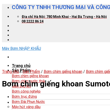
Skip
CÔNG TY TNHH THƯƠNG MẠI VÀ CÔNG
to
content
Địa chỉ Hà Nội: 780 Minh Khai - Hai Bà Trưng - Hà Nội
08 2222 86 24
Máy Bơm NHẬP KHẨU
Trang chủ
Sản Phẩm
Trang chủ
/
Sản Phẩm
/
Bơm chìm giếng khoan
/
Bơm chìm giế
Bơm chìm giếng khoan
Bơm chìm nước thải
Bơm chìm giếng khoan Sumot
Máy sục khí
Bơm công nghiệp
Bơm trục đứng
Bơm Đài Phun Nước
Máy hút váng dầu