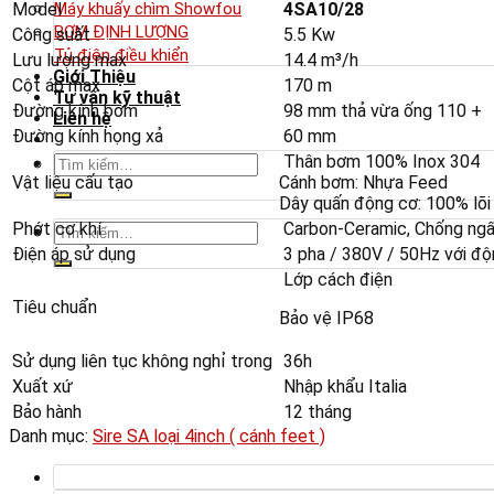
Model
4SA10/28
Máy khuấy chìm Showfou
BƠM ĐỊNH LƯỢNG
Công suất
5.5 Kw
Tủ điện điều khiển
Lưu lượng max
14.4 m³/h
Giới Thiệu
Cột áp max
170 m
Tư vấn kỹ thuật
Đường kính bơm
98 mm thả vừa ống 110 +
Liên hệ
Đường kính họng xả
60 mm
Tìm
Thân bơm 100% Inox 304
Vật liệu cấu tạo
Cánh bơm: Nhựa Feed
kiếm:
Dây quấn động cơ: 100% lõi
Phớt cơ khí
Carbon-Ceramic, Chống ngấ
Tìm
kiếm:
Điện áp sử dụng
3 pha / 380V / 50Hz với đ
Lớp cách điện
Tiêu chuẩn
Bảo vệ IP68
Sử dụng liên tục không nghỉ trong
36h
Xuất xứ
Nhập khẩu Italia
Bảo hành
12 tháng
Danh mục:
Sire SA loại 4inch ( cánh feet )