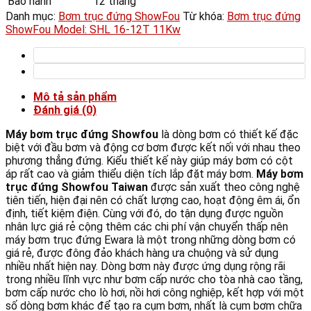
Bảo hành
12 tháng
Danh mục:
Bơm trục đứng ShowFou
Từ khóa:
Bơm trục đứng
ShowFou Model: SHL 16-12T 11Kw
Mô tả sản phẩm
Đánh giá (0)
Máy bơm trục đứng Showfou
là dòng bơm có thiết kế đặc
biệt với đầu bơm và động cơ bơm được kết nối với nhau theo
phương thẳng đứng. Kiểu thiết kế này giúp máy bơm có cột
áp rất cao và giảm thiểu diện tích lắp đặt máy bơm.
Máy bơm
trục đứng Showfou Taiwan
được sản xuất theo công nghệ
tiên tiến, hiện đại nên có chất lượng cao, hoạt động êm ái, ổn
định, tiết kiệm điện. Cùng với đó, do tận dụng được nguồn
nhân lực giá rẻ cộng thêm các chi phí vận chuyển thấp nên
máy bơm trục đứng Ewara là một trong những dòng bơm có
giá rẻ, được đông đảo khách hàng ưa chuộng và sử dụng
nhiều nhất hiện nay. Dòng bơm này được ứng dụng rộng rãi
trong nhiều lĩnh vực như bơm cấp nước cho tòa nhà cao tầng,
bơm cấp nước cho lò hơi, nồi hơi công nghiệp, kết hợp với một
số dòng bơm khác để tạo ra cụm bơm, nhất là cụm bơm chữa