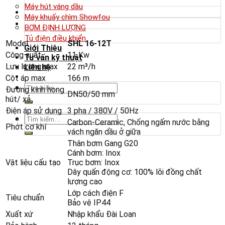
Máy hút váng dầu
Máy khuấy chìm Showfou
BƠM ĐỊNH LƯỢNG
Tủ điện điều khiển
Model
SHL 16-12T
Giới Thiệu
Công suất
11 Kw
Tư vấn kỹ thuật
Lưu lượng max
22 m³/h
Liên hệ
Cột áp max
166 m
Tìm
Đường kính họng
DN50/50 mm
kiếm:
hút/ xả
Điện áp sử dụng
3 pha / 380V / 50Hz
Tìm
Carbon-Ceramic, Chống ngấm nước bằng
Phớt cơ khí
kiếm:
vách ngăn dầu ở giữa
Thân bơm Gang G20
Cánh bơm: Inox
Vật liệu cấu tạo
Trục bơm: Inox
Dây quấn động cơ: 100% lõi đồng chất
lượng cao
Lớp cách điện F
Tiêu chuẩn
Bảo vệ IP44
Xuất xứ
Nhập khẩu Đài Loan