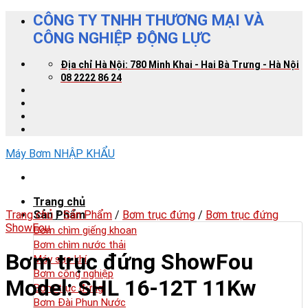
Skip
CÔNG TY TNHH THƯƠNG MẠI VÀ
to
CÔNG NGHIỆP ĐỘNG LỰC
content
Địa chỉ Hà Nội: 780 Minh Khai - Hai Bà Trưng - Hà Nội
08 2222 86 24
Máy Bơm NHẬP KHẨU
Trang chủ
Trang chủ
Sản Phẩm
/
Sản Phẩm
/
Bơm trục đứng
/
Bơm trục đứng
ShowFou
Bơm chìm giếng khoan
Bơm chìm nước thải
Bơm trục đứng ShowFou
Máy sục khí
Bơm công nghiệp
Model: SHL 16-12T 11Kw
Bơm trục đứng
Bơm Đài Phun Nước