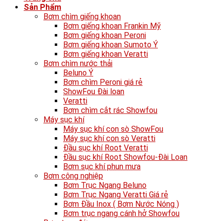
Sản Phẩm
Bơm chìm giếng khoan
Bơm giếng khoan Frankin Mỹ
Bơm giếng khoan Peroni
Bơm giếng khoan Sumoto Ý
Bơm giếng khoan Veratti
Bơm chìm nước thải
Beluno Ý
Bơm chìm Peroni giá rẻ
ShowFou Đài loan
Veratti
Bơm chìm cắt rác Showfou
Máy sục khí
Máy sục khí con sò ShowFou
Máy sục khí con sò Veratti
Đầu sục khí Root Veratti
Đầu sục khí Root Showfou-Đài Loan
Bơm sục khí phun mưa
Bơm công nghiệp
Bơm Trục Ngang Beluno
Bơm Trục Ngang Veratti Giá rẻ
Bơm Đầu Inox ( Bơm Nước Nóng )
Bơm trục ngang cánh hở Showfou