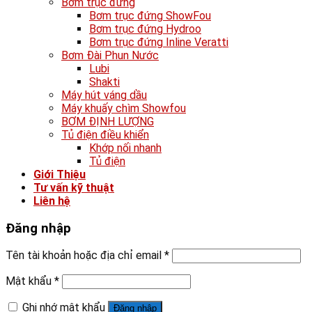
Bơm trục đứng
Bơm trục đứng ShowFou
Bơm trục đứng Hydroo
Bơm trục đứng Inline Veratti
Bơm Đài Phun Nước
Lubi
Shakti
Máy hút váng dầu
Máy khuấy chìm Showfou
BƠM ĐỊNH LƯỢNG
Tủ điện điều khiển
Khớp nối nhanh
Tủ điện
Giới Thiệu
Tư vấn kỹ thuật
Liên hệ
Đăng nhập
Tên tài khoản hoặc địa chỉ email
*
Mật khẩu
*
Ghi nhớ mật khẩu
Đăng nhập