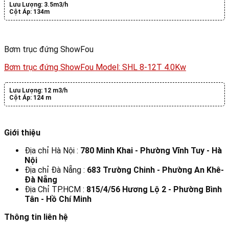
Lưu Lượng:
3.5m3/h
Cột Áp:
134m
Bơm trục đứng ShowFou
Bơm trục đứng ShowFou Model: SHL 8-12T 4.0Kw
Lưu Lượng:
12 m3/h
Cột Áp:
124 m
Giới thiệu
Địa chỉ Hà Nội :
780 Minh Khai - Phường Vĩnh Tuy - Hà
Nội
Địa chỉ Đà Nẵng :
683 Trường Chinh - Phường An Khê-
Đà Nẵng
Địa Chỉ TP.HCM :
815/4/56 Hương Lộ 2 - Phường Bình
Tân - Hồ Chí Minh
Thông tin liên hệ