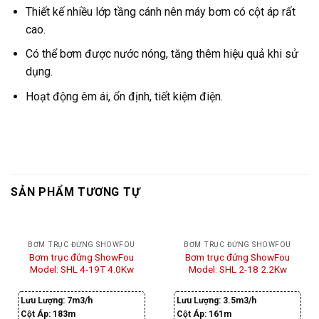
Thiết kế nhiều lớp tầng cánh nên máy bơm có cột áp rất
cao.
Có thể bơm được nước nóng, tăng thêm hiệu quả khi sử
dụng.
Hoạt động êm ái, ổn định, tiết kiệm điện.
SẢN PHẨM TƯƠNG TỰ
BƠM TRỤC ĐỨNG SHOWFOU
BƠM TRỤC ĐỨNG SHOWFOU
Bơm trục đứng ShowFou
Bơm trục đứng ShowFou
Model: SHL 4-19T 4.0Kw
Model: SHL 2-18 2.2Kw
Lưu Lượng:
7m3/h
Lưu Lượng:
3.5m3/h
Cột Áp:
183m
Cột Áp:
161m