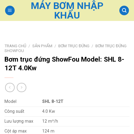
MÁY BƠM NHẬP
Skip
to
KHẨU
content
TRANG CHỦ
/
SẢN PHẨM
/
BƠM TRỤC ĐỨNG
/
BƠM TRỤC ĐỨNG
SHOWFOU
Bơm trục đứng ShowFou Model: SHL 8-
12T 4.0Kw
Model
SHL 8-12T
Công suất
4.0 Kw
Lưu lượng max
12 m³/h
Cột áp max
124 m