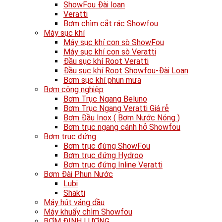
ShowFou Đài loan
Veratti
Bơm chìm cắt rác Showfou
Máy sục khí
Máy sục khí con sò ShowFou
Máy sục khí con sò Veratti
Đầu sục khí Root Veratti
Đầu sục khí Root Showfou-Đài Loan
Bơm sục khí phun mưa
Bơm công nghiệp
Bơm Trục Ngang Beluno
Bơm Trục Ngang Veratti Giá rẻ
Bơm Đầu Inox ( Bơm Nước Nóng )
Bơm trục ngang cánh hở Showfou
Bơm trục đứng
Bơm trục đứng ShowFou
Bơm trục đứng Hydroo
Bơm trục đứng Inline Veratti
Bơm Đài Phun Nước
Lubi
Shakti
Máy hút váng dầu
Máy khuấy chìm Showfou
BƠM ĐỊNH LƯỢNG