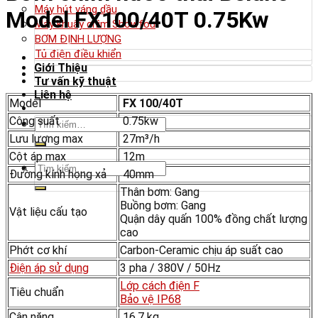
Máy hút váng dầu
Model FX100/40T 0.75Kw
Máy khuấy chìm Showfou
BƠM ĐỊNH LƯỢNG
Tủ điện điều khiển
Giới Thiệu
Tư vấn kỹ thuật
Liên hệ
Model
FX 100/40T
Công suất
0.75kw
Tìm
kiếm:
Lưu lượng max
27m³/h
Cột áp max
12m
Tìm
Đường kính họng xả
40mm
kiếm:
Thân bơm: Gang
Buồng bơm: Gang
Vật liệu cấu tạo
Quận dây quấn 100% đồng chất lượng
cao
Phớt cơ khí
Carbon-Ceramic chịu áp suất cao
Điện áp sử dụng
3 pha / 380V / 50Hz
Lớp cách điện F
Tiêu chuẩn
Bảo vệ IP68
Cân nặng
16.7 kg