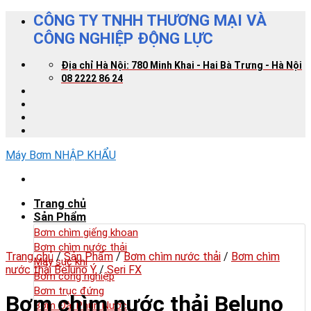
Skip
CÔNG TY TNHH THƯƠNG MẠI VÀ
to
CÔNG NGHIỆP ĐỘNG LỰC
content
Địa chỉ Hà Nội: 780 Minh Khai - Hai Bà Trưng - Hà Nội
08 2222 86 24
Máy Bơm NHẬP KHẨU
Trang chủ
Sản Phẩm
Bơm chìm giếng khoan
Bơm chìm nước thải
Trang chủ
/
Sản Phẩm
/
Bơm chìm nước thải
/
Bơm chìm
Máy sục khí
nước thải Beluno Ý
/
Seri FX
Bơm công nghiệp
Bơm trục đứng
Bơm chìm nước thải Beluno
Bơm Đài Phun Nước