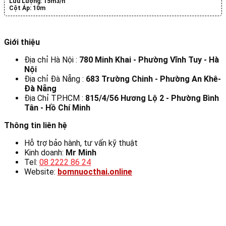
Lưu Lượng:
15m3/h
Cột Áp:
10m
Giới thiệu
Địa chỉ Hà Nội :
780 Minh Khai - Phường Vĩnh Tuy - Hà
Nội
Địa chỉ Đà Nẵng :
683 Trường Chinh - Phường An Khê-
Đà Nẵng
Địa Chỉ TP.HCM :
815/4/56 Hương Lộ 2 - Phường Bình
Tân - Hồ Chí Minh
Thông tin liên hệ
Hỗ trợ bảo hành, tư vấn kỹ thuật
Kinh doanh:
Mr Minh
Tel:
08 2222 86 24
Website:
bomnuocthai.online