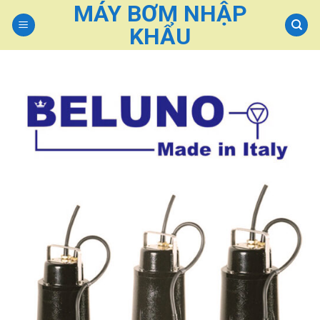
MÁY BƠM NHẬP
Skip
to
KHẨU
content