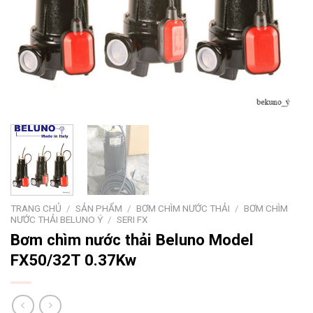
TRANG CHỦ
/
SẢN PHẨM
/
BƠM CHÌM NƯỚC THẢI
/
BƠM CHÌM
NƯỚC THẢI BELUNO Ý
/
SERI FX
Bơm chìm nước thải Beluno Model
FX50/32T 0.37Kw