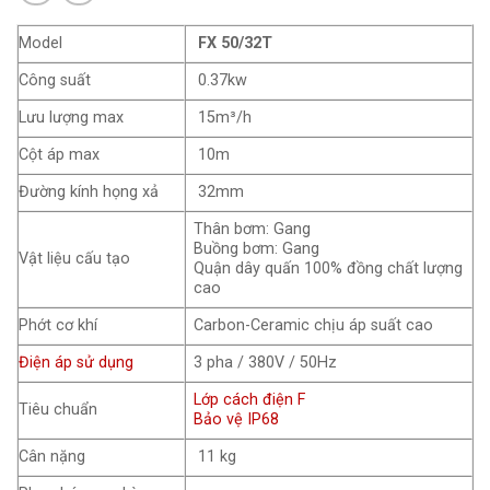
Model
FX 50/32T
Công suất
0.37kw
Lưu lượng max
15m³/h
Cột áp max
10m
Đường kính họng xả
32mm
Thân bơm: Gang
Buồng bơm: Gang
Vật liệu cấu tạo
Quận dây quấn 100% đồng chất lượng
cao
Phớt cơ khí
Carbon-Ceramic chịu áp suất cao
Điện áp sử dụng
3 pha / 380V / 50Hz
Lớp cách điện F
Tiêu chuẩn
Bảo vệ IP68
Cân nặng
11 kg