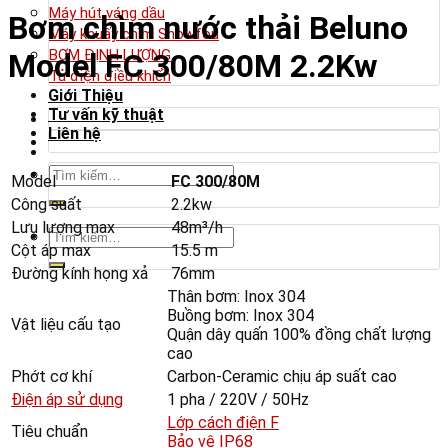
Máy hút váng dầu
Bơm chìm nước thải Beluno
Máy khuấy chìm Showfou
BƠM ĐỊNH LƯỢNG
Model FC 300/80M 2.2Kw
Tủ điện điều khiển
Giới Thiệu
Tư vấn kỹ thuật
Liên hệ
Tìm
Model
FC 300/80M
kiếm:
Công suất
2.2kw
Lưu lượng max
48m³/h
Tìm
Cột áp max
15.5 m
kiếm:
Đường kính họng xả
76mm
Thân bơm: Inox 304
Buồng bơm: Inox 304
Vật liệu cấu tạo
Quận dây quấn 100% đồng chất lượng
cao
Phớt cơ khí
Carbon-Ceramic chịu áp suất cao
Điện áp sử dụng
1 pha / 220V / 50Hz
Lớp cách điện F
Tiêu chuẩn
Bảo vệ IP68