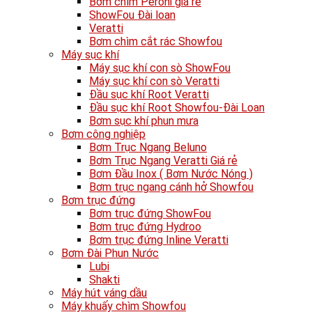
Bơm chìm Peroni giá rẻ
ShowFou Đài loan
Veratti
Bơm chìm cắt rác Showfou
Máy sục khí
Máy sục khí con sò ShowFou
Máy sục khí con sò Veratti
Đầu sục khí Root Veratti
Đầu sục khí Root Showfou-Đài Loan
Bơm sục khí phun mưa
Bơm công nghiệp
Bơm Trục Ngang Beluno
Bơm Trục Ngang Veratti Giá rẻ
Bơm Đầu Inox ( Bơm Nước Nóng )
Bơm trục ngang cánh hở Showfou
Bơm trục đứng
Bơm trục đứng ShowFou
Bơm trục đứng Hydroo
Bơm trục đứng Inline Veratti
Bơm Đài Phun Nước
Lubi
Shakti
Máy hút váng dầu
Máy khuấy chìm Showfou