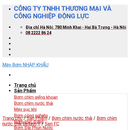
Skip
CÔNG TY TNHH THƯƠNG MẠI VÀ
to
CÔNG NGHIỆP ĐỘNG LỰC
content
Địa chỉ Hà Nội: 780 Minh Khai - Hai Bà Trưng - Hà Nội
08 2222 86 24
Máy Bơm NHẬP KHẨU
Trang chủ
Sản Phẩm
Bơm chìm giếng khoan
Bơm chìm nước thải
Máy sục khí
Bơm công nghiệp
Trang chủ
/
Sản Phẩm
/
Bơm chìm nước thải
/
Bơm chìm
Bơm trục đứng
nước thải Beluno Ý
/
Seri FC
Bơm Đài Phun Nước