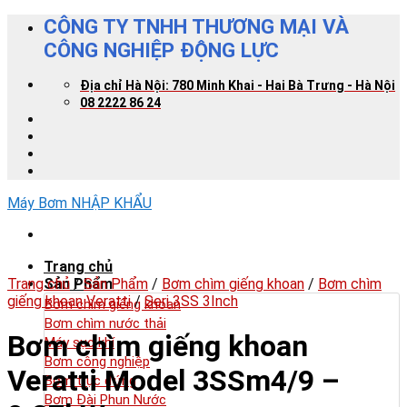
Skip
CÔNG TY TNHH THƯƠNG MẠI VÀ
to
CÔNG NGHIỆP ĐỘNG LỰC
content
Địa chỉ Hà Nội: 780 Minh Khai - Hai Bà Trưng - Hà Nội
08 2222 86 24
Máy Bơm NHẬP KHẨU
Trang chủ
Trang chủ
Sản Phẩm
/
Sản Phẩm
/
Bơm chìm giếng khoan
/
Bơm chìm
giếng khoan Veratti
/
Seri 3SS 3Inch
Bơm chìm giếng khoan
Bơm chìm nước thải
Bơm chìm giếng khoan
Máy sục khí
Bơm công nghiệp
Veratti Model 3SSm4/9 –
Bơm trục đứng
Bơm Đài Phun Nước