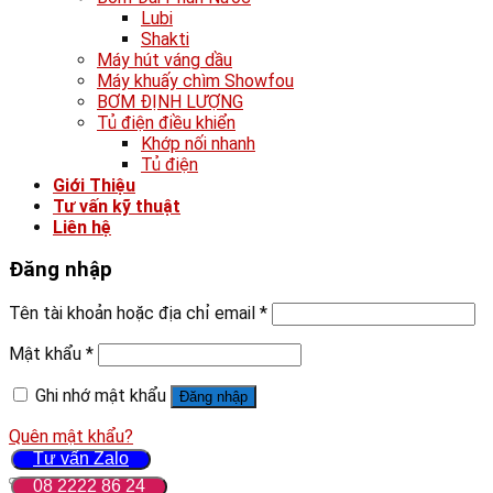
Lubi
Shakti
Máy hút váng dầu
Máy khuấy chìm Showfou
BƠM ĐỊNH LƯỢNG
Tủ điện điều khiển
Khớp nối nhanh
Tủ điện
Giới Thiệu
Tư vấn kỹ thuật
Liên hệ
Đăng nhập
Tên tài khoản hoặc địa chỉ email
*
Mật khẩu
*
Ghi nhớ mật khẩu
Đăng nhập
Quên mật khẩu?
Tư vấn Zalo
08 2222 86 24