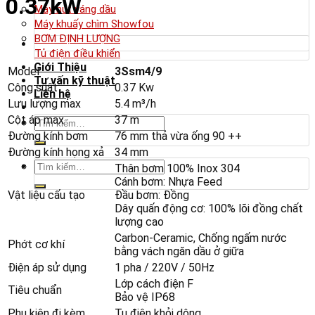
0.37kW
Máy hút váng dầu
Máy khuấy chìm Showfou
BƠM ĐỊNH LƯỢNG
Tủ điện điều khiển
Giới Thiệu
Model
3Ssm4/9
Tư vấn kỹ thuật
Công suất
0.37 Kw
Liên hệ
Lưu lượng max
5.4 m³/h
Cột áp max
37 m
Tìm
kiếm:
Đường kính bơm
76 mm thả vừa ống 90 ++
Đường kính họng xả
34 mm
Tìm
Thân bơm 100% Inox 304
kiếm:
Cánh bơm: Nhựa Feed
Vật liệu cấu tạo
Đầu bơm: Đồng
Dây quấn động cơ: 100% lõi đồng chất
lượng cao
Carbon-Ceramic, Chống ngấm nước
Phớt cơ khí
bằng vách ngăn dầu ở giữa
Điện áp sử dụng
1 pha / 220V / 50Hz
Lớp cách điện F
Tiêu chuẩn
Bảo vệ IP68
Phụ kiện đi kèm
Tụ điện khỏi dộng