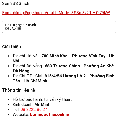
Seri 3SS 3Inch
Bơm chìm giếng khoan Veratti Model 3SSm3/21 – 0.75kW
Lưu Lượng:
3.6 m3/h
Cột Áp:
88 m
Giới thiệu
Địa chỉ Hà Nội :
780 Minh Khai - Phường Vĩnh Tuy - Hà
Nội
Địa chỉ Đà Nẵng :
683 Trường Chinh - Phường An Khê-
Đà Nẵng
Địa Chỉ TP.HCM :
815/4/56 Hương Lộ 2 - Phường Bình
Tân - Hồ Chí Minh
Thông tin liên hệ
Hỗ trợ bảo hành, tư vấn kỹ thuật
Kinh doanh:
Mr Minh
Tel:
08 2222 86 24
Website:
bomnuocthai.online