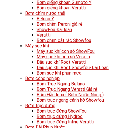
Bơm giếng khoan Sumoto Ý
Bơm giếng khoan Veratti
Bơm chìm nước thải
Beluno Ý
Bơm chìm Peroni giá rẻ
ShowFou Đài loan
Veratti
Bơm chìm cắt rác Showfou
Máy sục khí
Máy sục khí con sò ShowFou
Máy sục khí con sò Veratti
Đầu sục khí Root Veratti
Đầu sục khí Root Showfou-Đài Loan
Bơm sục khí phun mưa
Bơm công nghiệp
Bơm Trục Ngang Beluno
Bơm Trục Ngang Veratti Giá rẻ
Bơm Đầu Inox ( Bơm Nước Nóng )
Bơm trục ngang cánh hở Showfou
Bơm trục đứng
Bơm trục đứng ShowFou
Bơm trục đứng Hydroo
Bơm trục đứng Inline Veratti
Bơm Đài Phun Nước