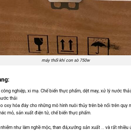
máy thổi khí con sò 750w
ụng:
ng nghiệp, xi mạ. Chế biến thực phẩm, dệt may, xử lý nước thải, n
nước thải
ạo oxy hóa đáy cho những mô hình nuôi thủy trên bè nổi trên quy
thác mỏ, sản xuất điện tử, chế biến thực phẩm.
ô nhiễm như làm nghề mộc, than đá,xưởng sản xuất … và rất nhiều