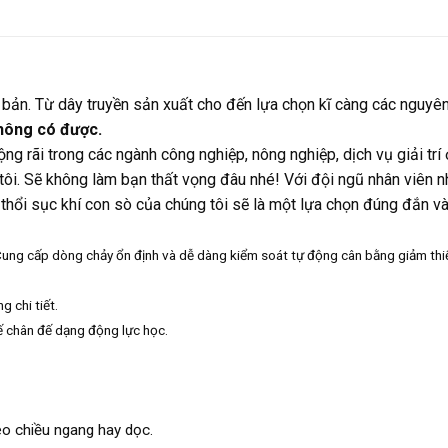
 bản. Từ dây truyền sản xuất cho đến lựa chọn kĩ càng các nguyên
không có được.
ãi trong các ngành công nghiệp, nông nghiệp, dịch vụ giải trí ở
 tôi. Sẽ không làm bạn thất vọng đâu nhé! Với đội ngũ nhân viên n
hổi sục khí con sò của chúng tôi sẽ là một lựa chọn đúng đắn và
. Cung cấp dòng chảy ổn định và dễ dàng kiểm soát tự động cân bằng giảm t
g chi tiết.
ế chân đế dạng động lực học.
heo chiều ngang hay dọc.