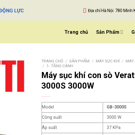
 ĐỘNG LỰC
Địa chỉ Hà Nội: 780 Minh 
Trang chủ
Sản Phẩm
G
TRANG CHỦ
/
SẢN PHẨM
/
MÁY SỤC KHÍ
/
MÁY 
/
1- TẦNG CÁNH
Máy sục khí con sò Vera
3000S 3000W
Model
GB-3000S
Công suất
3000 W
Áp suất
37 KPa