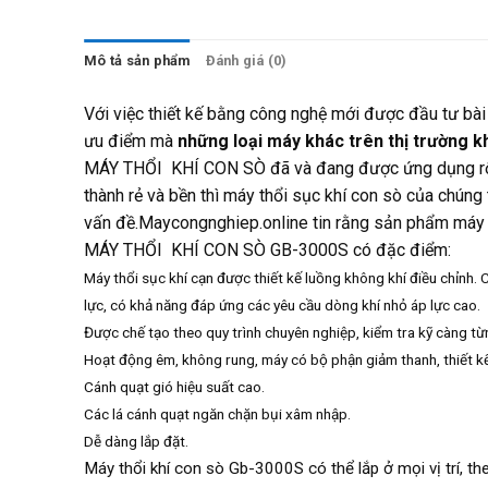
Mô tả sản phẩm
Đánh giá (0)
Với việc thiết kế bằng công nghệ mới được đầu tư bài
ưu điểm mà
những loại máy khác trên thị trường 
MÁY THỔI KHÍ CON SÒ đã và đang được ứng dụng rộng r
thành rẻ và bền thì máy thổi sục khí con sò của chúng
vấn đề.Maycongnghiep.online tin rằng sản phẩm máy t
MÁY THỔI KHÍ CON SÒ GB-3000S có đặc điểm:
Máy thổi sục khí cạn được thiết kế luồng không khí điều chỉnh
lực, có khả năng đáp ứng các yêu cầu dòng khí nhỏ áp lực cao.
Được chế tạo theo quy trình chuyên nghiệp, kiểm tra kỹ càng từn
Hoạt động êm, không rung, máy có bộ phận giảm thanh, thiết k
Cánh quạt gió hiệu suất cao.
Các lá cánh quạt ngăn chặn bụi xâm nhập.
Dễ dàng lắp đặt.
Máy thổi khí con sò Gb-3000S có thể lắp ở mọi vị trí, t