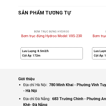
SẢN PHẨM TƯƠNG TỰ
BƠM TRỤC ĐỨNG HYDROO
Bơm trục đứng Hydroo Model: VX5-23R
Bơm trụ
Lưu Lượng:
8.5m3/h
Lưu Lượn
Cột Áp:
172m
Cột Áp:
Giới thiệu
Địa chỉ Hà Nội :
780 Minh Khai - Phường Vĩnh Tu
- Hà Nội
Địa chỉ Đà Nẵng :
683 Trường Chinh - Phường An
Khê- Đà Nẵng