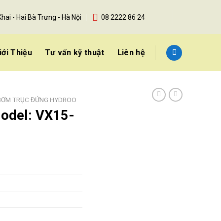
Khai - Hai Bà Trưng - Hà Nội
08 2222 86 24
iới Thiệu
Tư vấn kỹ thuật
Liên hệ
BƠM TRỤC ĐỨNG HYDROO
odel: VX15-