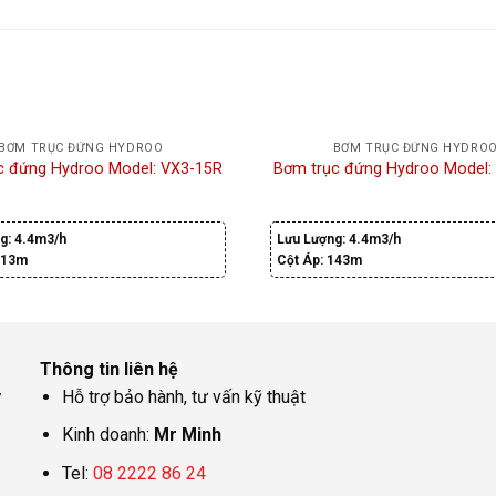
BƠM TRỤC ĐỨNG HYDROO
BƠM TRỤC ĐỨNG HYDRO
c đứng Hydroo Model: VX3-15R
Bơm trục đứng Hydroo Model:
g:
4.4m3/h
Lưu Lượng:
4.4m3/h
113m
Cột Áp:
143m
Thông tin liên hệ
y
Hỗ trợ bảo hành, tư vấn kỹ thuật
Kinh doanh:
Mr Minh
Tel:
08 2222 86 24