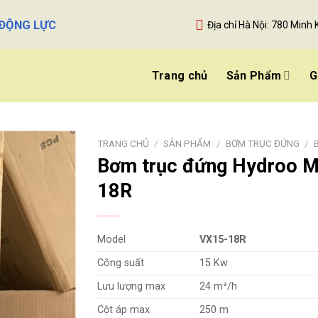
 ĐỘNG LỰC
Địa chỉ Hà Nội: 780 Minh 
Trang chủ
Sản Phẩm
G
TRANG CHỦ
/
SẢN PHẨM
/
BƠM TRỤC ĐỨNG
/
Bơm trục đứng Hydroo M
18R
Model
VX15-18R
Công suất
15 Kw
Lưu lượng max
24 m³/h
Cột áp max
250 m