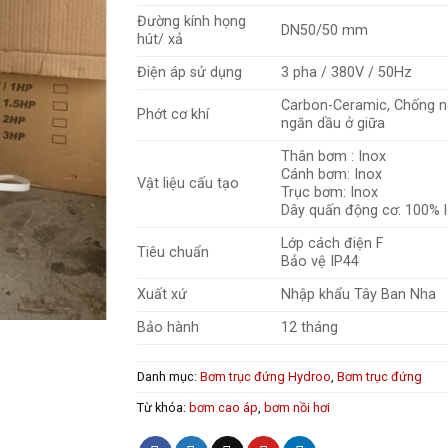
Đường kính họng
DN50/50 mm
hút/ xả
Điện áp sử dụng
3 pha / 380V / 50Hz
Carbon-Ceramic, Chống 
Phớt cơ khí
ngăn dầu ở giữa
Thân bơm : Inox
Cánh bơm: Inox
Vật liệu cấu tạo
Trục bơm: Inox
Dây quấn động cơ: 100% l
Lớp cách điện F
Tiêu chuẩn
Bảo vệ IP44
Xuất xứ
Nhập khẩu Tây Ban Nha
Bảo hành
12 tháng
Danh mục:
Bơm trục đứng Hydroo
,
Bơm trục đứng
Từ khóa:
bơm cao áp
,
bơm nồi hơi