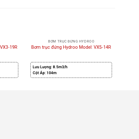
O
BƠM TRỤC ĐỨNG HYDROO
Bơm 
 VX3-19R
Bơm trục đứng Hydroo Model: VX5-14R
Lưu Lượng:
8.5m3/h
Lưu Lư
Cột Áp:
104m
Cột Áp