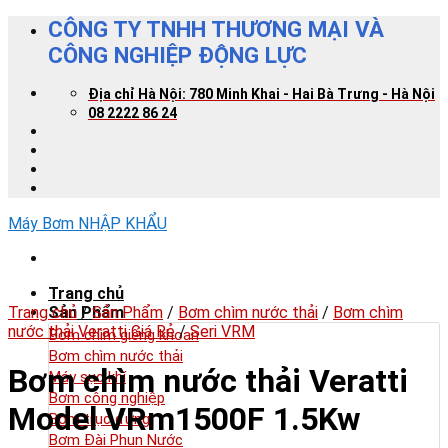
Skip
CÔNG TY TNHH THƯƠNG MẠI VÀ
to
CÔNG NGHIỆP ĐỘNG LỰC
content
Địa chỉ Hà Nội: 780 Minh Khai - Hai Bà Trưng - Hà Nội
08 2222 86 24
Máy Bơm NHẬP KHẨU
Trang chủ
Trang chủ
Sản Phẩm
/
Sản Phẩm
/
Bơm chìm nước thải
/
Bơm chìm
nước thải Veratti Giá Rẻ
/
Seri VRM
Bơm chìm giếng khoan
Bơm chìm nước thải
Bơm chìm nước thải Veratti
Máy sục khí
Bơm công nghiệp
Model VRm1500F 1.5Kw
Bơm trục đứng
Bơm Đài Phun Nước