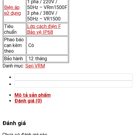
1 pha / 220V /
Điện áp
50Hz – VRm1500F
sử dụng
3 pha / 380V /
50Hz – VR1500
Tiêu
Lớp cách điện F
chuẩn
Bảo vệ IP68
Phao báo
cạn kèm
Có
theo
Bảo hành
12 tháng
Danh mục:
Seri VRM
Mô tả sản phẩm
Đánh giá (0)
Đánh giá
Chưa có đánh giá nào.