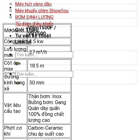
Máy hút váng dầu
Máy khuấy chìm Showfou
BƠM ĐỊNH LƯỢNG
Tủ điện điều khiển
VRm1500F /
Giới Thiệu
Model
VR1500
Tư vấn kỹ thuật
Công suất
1.5 kw
Liên hệ
Lưu lượng
27 m³/h
Tìm
max
kiếm:
Cột áp
18.5 m
max
Tìm
Đường
kiếm:
kính họng
50 mm
xả
Thân bơm: Inox
Buồng bơm: Gang
Vật liệu
Quận dây quấn
cấu tạo
100% đồng chất
lượng cao
Phớt cơ
Carbon-Ceramic
khí
chịu áp suất cao