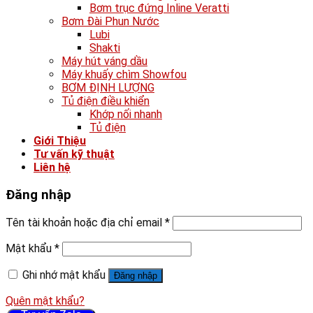
Bơm trục đứng Inline Veratti
Bơm Đài Phun Nước
Lubi
Shakti
Máy hút váng dầu
Máy khuấy chìm Showfou
BƠM ĐỊNH LƯỢNG
Tủ điện điều khiển
Khớp nối nhanh
Tủ điện
Giới Thiệu
Tư vấn kỹ thuật
Liên hệ
Đăng nhập
Tên tài khoản hoặc địa chỉ email
*
Mật khẩu
*
Ghi nhớ mật khẩu
Đăng nhập
Quên mật khẩu?