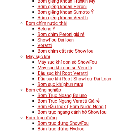
Bơm giếng khoan Frankin Mỹ
Bơm giếng khoan Peroni
Bơm giếng khoan Sumoto Ý
Bơm giếng khoan Veratti
Bơm chìm nước thải
Beluno Ý
Bơm chìm Peroni giá rẻ
ShowFou Đài loan
Veratti
Bơm chìm cắt rác Showfou
Máy sục khí
Máy sục khí con sò ShowFou
Máy sục khí con sò Veratti
Đầu sục khí Root Veratti
Đầu sục khí Root Showfou-Đài Loan
Bơm sục khí phun mưa
Bơm công nghiệp
Bơm Trục Ngang Beluno
Bơm Trục Ngang Veratti Giá rẻ
Bơm Đầu Inox ( Bơm Nước Nóng )
Bơm trục ngang cánh hở Showfou
Bơm trục đứng
Bơm trục đứng ShowFou
Bơm trục đứng Hydroo