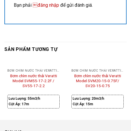
Bạn phải
đăng nhập
để gửi đánh giá.
SẢN PHẨM TƯƠNG TỰ
BƠM CHÌM NƯỚC THẢI VERATTI SERI SVM
BƠM CHÌM NƯỚC THẢI VERATTI GIÁ RẺ
Bơm chìm nước thải Veratti
Bơm chìm nước thải Veratti
Model SVM55-17-2.2F /
Model SVM20-15-0.75F/
SV55-17-2.2
SV20-15-0.75
Lưu Lượng:
55m3/h
Lưu Lượng:
20m3/h
Cột Áp:
17m
Cột Áp:
15m