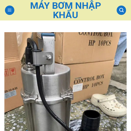
MÁY BƠM NHẬP
Skip
to
KHẨU
content