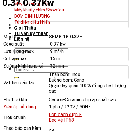
0.37 0.37Kw
Máy hút váng dầu
Máy khuấy chìm Showfou
BƠM ĐỊNH LƯỢNG
Tủ điện điều khiển
Giới Thiệu
Tư vấn kỹ thuật
Model
SFM6-16-0.37F
Liên hệ
Công suất
0.37 kw
Tìm
Lưu lượng max
9 m³/h
kiếm:
Cột áp max
15 m
Đường kính họng xả
32 mm
Tìm
Thân bơm: Inox
kiếm:
Buồng bơm: Gang
Vật liệu cấu tạo
Quận dây quấn 100% đồng chất lượng
cao
Phớt cơ khí
Carbon-Ceramic chịu áp suất cao
Điện áp sử dụng
1 pha / 220V / 50Hz
Lớp cách điện F
Tiêu chuẩn
Bảo vệ IP68
Phao báo cạn kèm