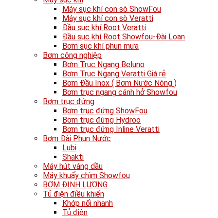
Máy sục khí con sò ShowFou
Máy sục khí con sò Veratti
Đầu sục khí Root Veratti
Đầu sục khí Root Showfou-Đài Loan
Bơm sục khí phun mưa
Bơm công nghiệp
Bơm Trục Ngang Beluno
Bơm Trục Ngang Veratti Giá rẻ
Bơm Đầu Inox ( Bơm Nước Nóng )
Bơm trục ngang cánh hở Showfou
Bơm trục đứng
Bơm trục đứng ShowFou
Bơm trục đứng Hydroo
Bơm trục đứng Inline Veratti
Bơm Đài Phun Nước
Lubi
Shakti
Máy hút váng dầu
Máy khuấy chìm Showfou
BƠM ĐỊNH LƯỢNG
Tủ điện điều khiển
Khớp nối nhanh
Tủ điện