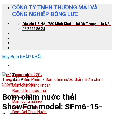
Skip
CÔNG TY TNHH THƯƠNG MẠI VÀ
to
CÔNG NGHIỆP ĐỘNG LỰC
content
Địa chỉ Hà Nội: 780 Minh Khai - Hai Bà Trưng - Hà Nội
08 2222 86 24
Máy Bơm NHẬP KHẨU
Trang chủ
Trang chủ
Sản Phẩm
/
Sản Phẩm
/
Bơm chìm nước thải
/
Bơm chìm
ShowFou Đài Loan
Bơm chìm giếng khoan
Bơm chìm nước thải
Bơm chìm nước thải
Máy sục khí
Bơm công nghiệp
ShowFou model: SFm6-15-
Bơm trục đứng
Bơm Đài Phun Nước