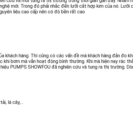
ên cứu và mới tung ra thị trường trong thời gian gần đây. Nhằm
ghệ mới. Trong đó phải nhắc đến lưỡi cắt hợp kim của nó. Lưỡi c
 nguyên liệu cao cấp nên có độ bền rất cao
 của khách hàng. Thì cũng có các vấn đề mà khách hàng đắn đo k
 khi bơm mà vẫn hoạt động bình thường. Khi mà hiện nay rác thải
 hiệu PUMPS SHOWFOU đã nghiên cứu và tung ra thị trường. Dòn
tải, lá cây,…