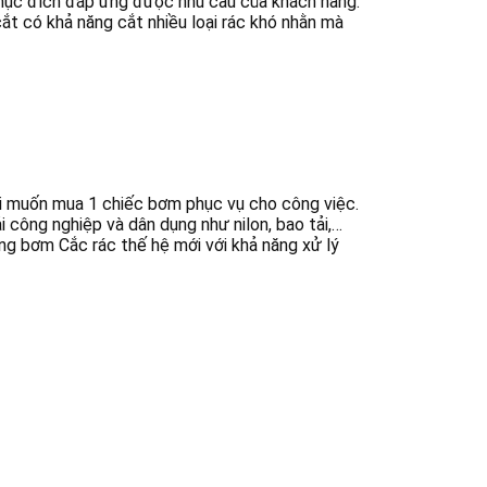
 mục đích đáp ứng được nhu cầu của khách hàng.
ắt có khả năng cắt nhiều loại rác khó nhằn mà
hi muốn mua 1 chiếc bơm phục vụ cho công việc.
 công nghiệp và dân dụng như nilon, bao tải,…
g bơm Cắc rác thế hệ mới với khả năng xử lý