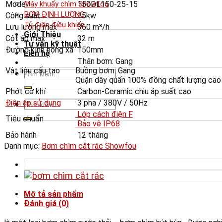
Model
150DL150-25-15
Máy khuấy chìm Showfou
BƠM ĐỊNH LƯỢNG
Công suất
15kw
Tủ điện điều khiển
Lưu lượng max
360 m³/h
Giới Thiệu
Cột áp max
32 m
Tư vấn kỹ thuật
Đường kính họng xả
150mm
Liên hệ
Thân bơm: Gang
Vật liệu cấu tạo
Buồng bơm: Gang
Tìm
Quận dây quấn 100% đồng chất lượng cao
kiếm:
Phớt cơ khí
Carbon-Ceramic chịu áp suất cao
Điện áp sử dụng
3 pha / 380V / 50Hz
Tìm
kiếm:
Lớp cách điện F
Tiêu chuẩn
Bảo vệ IP68
Bảo hành
12 tháng
Danh mục:
Bơm chìm cắt rác Showfou
Mô tả sản phẩm
Đánh giá (0)