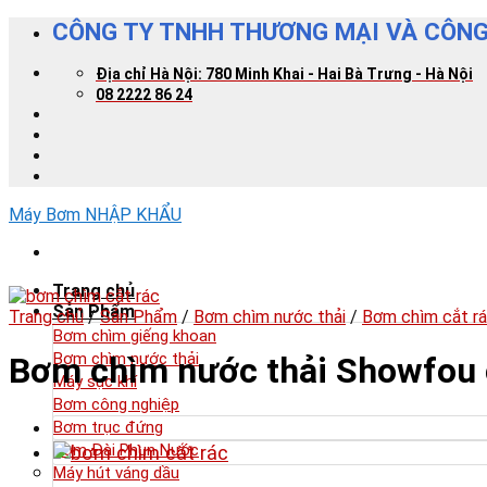
Skip
CÔNG TY TNHH THƯƠNG MẠI VÀ CÔNG
to
content
Địa chỉ Hà Nội: 780 Minh Khai - Hai Bà Trưng - Hà Nội
08 2222 86 24
Máy Bơm NHẬP KHẨU
Trang chủ
Sản Phẩm
Trang chủ
/
Sản Phẩm
/
Bơm chìm nước thải
/
Bơm chìm cắt r
Bơm chìm giếng khoan
Bơm chìm nước thải
Bơm chìm nước thải Showfou 
Máy sục khí
Bơm công nghiệp
Bơm trục đứng
Bơm Đài Phun Nước
Máy hút váng dầu