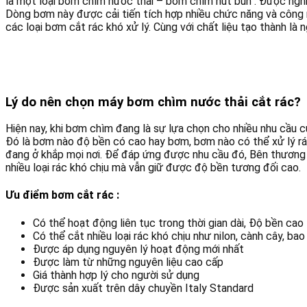
là một loại bơm chìm nước thải – bơm chìm hút bùn . Được nghi
Dòng bơm này được cải tiến tích hợp nhiều chức năng và công n
các loại bơm cắt rác khó xử lý. Cùng với chất liệu tạo thành là
Lý do nên chọn máy bơm chìm nước thải cắt rác?
Hiện nay, khi bơm chìm đang là sự lựa chọn cho nhiều nhu cầu
Đó là bơm nào độ bền có cao hay bơm, bơm nào có thể xử lý rác
đang ở khắp mọi nơi. Để đáp ứng được nhu cầu đó, Bên thương
nhiều loại rác khó chịu mà vẫn giữ được độ bền tương đối cao.
Ưu điểm bơm cắt rác :
Có thể hoạt động liên tục trong thời gian dài, Độ bền cao
Có thể cắt nhiều loại rác khó chịu như nilon, cành cây, bao 
Được áp dụng nguyên lý hoạt động mới nhất
Được làm từ những nguyên liệu cao cấp
Giá thành hợp lý cho người sử dụng
Được sản xuất trên dây chuyền Italy Standard