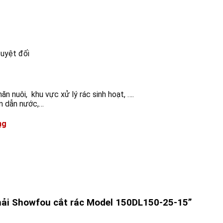
uyệt đối
ăn nuôi, khu vực xử lý rác sinh hoạt, ….
ơm dẫn nước,…
ng
thải Showfou cắt rác Model 150DL150-25-15”