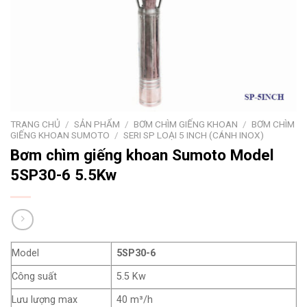
TRANG CHỦ
/
SẢN PHẨM
/
BƠM CHÌM GIẾNG KHOAN
/
BƠM CHÌM
GIẾNG KHOAN SUMOTO
/
SERI SP LOẠI 5 INCH (CÁNH INOX)
Bơm chìm giếng khoan Sumoto Model
5SP30-6 5.5Kw
Model
5SP30-6
Công suất
5.5 Kw
Lưu lượng max
40 m³/h