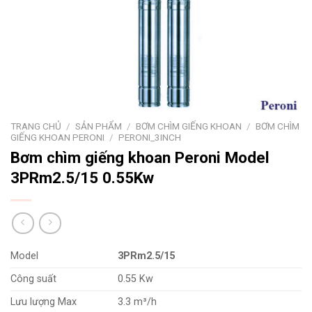
TRANG CHỦ
/
SẢN PHẨM
/
BƠM CHÌM GIẾNG KHOAN
/
BƠM CHÌM
GIẾNG KHOAN PERONI
/
PERONI_3INCH
Bơm chìm giếng khoan Peroni Model
3PRm2.5/15 0.55Kw
Model
3PRm2.5/15
Công suất
0.55 Kw
Lưu lượng Max
3.3 m³/h