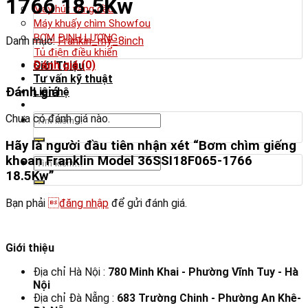
1766 18.5Kw
Máy hút váng dầu
Máy khuấy chìm Showfou
BƠM ĐỊNH LƯỢNG
Danh mục:
Frankin_mỹ_8inch
Tủ điện điều khiển
Đánh giá (0)
Giới Thiệu
Tư vấn kỹ thuật
Đánh giá
Liên hệ
Tìm
Chưa có đánh giá nào.
kiếm:
Hãy là người đầu tiên nhận xét “Bơm chìm giếng
khoan Franklin Model 36SSI18F065-1766
Tìm
kiếm:
18.5Kw”
Bạn phải
đăng nhập
để gửi đánh giá.
Giới thiệu
Địa chỉ Hà Nội :
780 Minh Khai - Phường Vĩnh Tuy - Hà
Nội
Địa chỉ Đà Nẵng :
683 Trường Chinh - Phường An Khê-