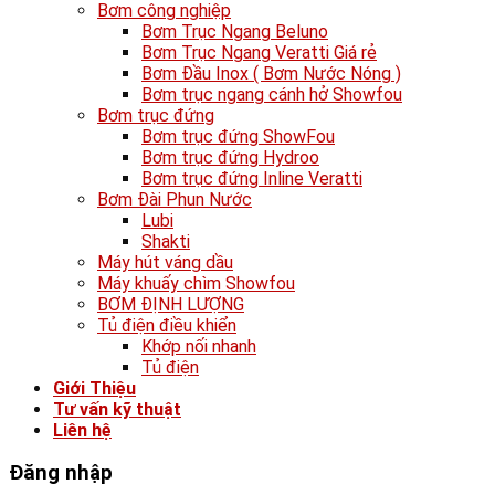
Bơm công nghiệp
Bơm Trục Ngang Beluno
Bơm Trục Ngang Veratti Giá rẻ
Bơm Đầu Inox ( Bơm Nước Nóng )
Bơm trục ngang cánh hở Showfou
Bơm trục đứng
Bơm trục đứng ShowFou
Bơm trục đứng Hydroo
Bơm trục đứng Inline Veratti
Bơm Đài Phun Nước
Lubi
Shakti
Máy hút váng dầu
Máy khuấy chìm Showfou
BƠM ĐỊNH LƯỢNG
Tủ điện điều khiển
Khớp nối nhanh
Tủ điện
Giới Thiệu
Tư vấn kỹ thuật
Liên hệ
Đăng nhập