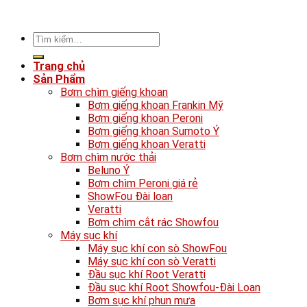
Tìm
kiếm:
Trang chủ
Sản Phẩm
Bơm chìm giếng khoan
Bơm giếng khoan Frankin Mỹ
Bơm giếng khoan Peroni
Bơm giếng khoan Sumoto Ý
Bơm giếng khoan Veratti
Bơm chìm nước thải
Beluno Ý
Bơm chìm Peroni giá rẻ
ShowFou Đài loan
Veratti
Bơm chìm cắt rác Showfou
Máy sục khí
Máy sục khí con sò ShowFou
Máy sục khí con sò Veratti
Đầu sục khí Root Veratti
Đầu sục khí Root Showfou-Đài Loan
Bơm sục khí phun mưa