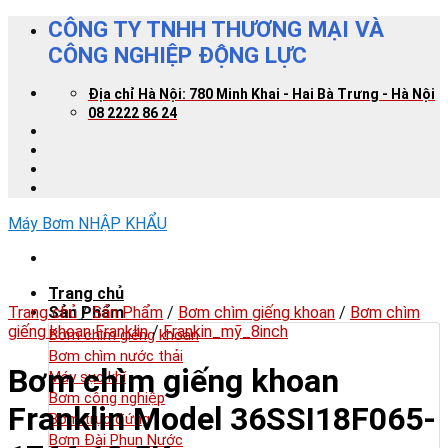
Skip
CÔNG TY TNHH THƯƠNG MẠI VÀ
to
CÔNG NGHIỆP ĐỘNG LỰC
content
Địa chỉ Hà Nội: 780 Minh Khai - Hai Bà Trưng - Hà Nội
08 2222 86 24
Máy Bơm NHẬP KHẨU
Trang chủ
Trang chủ
Sản Phẩm
/
Sản Phẩm
/
Bơm chìm giếng khoan
/
Bơm chìm
giếng khoan Franklin
/
Frankin_mỹ_8inch
Bơm chìm giếng khoan
Bơm chìm nước thải
Bơm chìm giếng khoan
Máy sục khí
Bơm công nghiệp
Franklin Model 36SSI18F065-
Bơm trục đứng
Bơm Đài Phun Nước