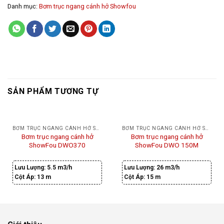
Danh mục:
Bơm trục ngang cánh hở Showfou
SẢN PHẨM TƯƠNG TỰ
BƠM TRỤC NGANG CÁNH HỞ SHOWFOU
BƠM TRỤC NGANG CÁNH HỞ SHOWFOU
Bơm trục ngang cánh hở
Bơm trục ngang cánh hở
ShowFou DWO370
ShowFou DWO 150M
Lưu Lượng:
5.5 m3/h
Lưu Lượng:
26 m3/h
Cột Áp:
13 m
Cột Áp:
15 m