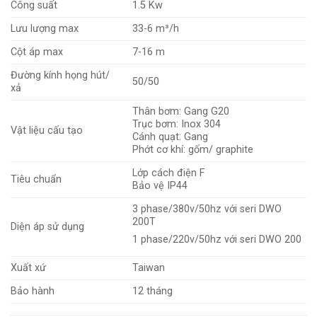
Công suất
1.5 Kw
Lưu lượng max
33-6 m³/h
Cột áp max
7-16 m
Đường kính họng hút/
50/50
xả
Thân bơm: Gang G20
Trục bơm: Inox 304
Vật liệu cấu tạo
Cánh quạt: Gang
Phớt cơ khí: gốm/ graphite
Lớp cách điện F
Tiêu chuẩn
Bảo vệ IP44
3 phase/380v/50hz với seri DWO
200T
Diện áp sử dụng
1 phase/220v/50hz với seri DWO 200
Xuất xứ
Taiwan
Bảo hành
12 tháng