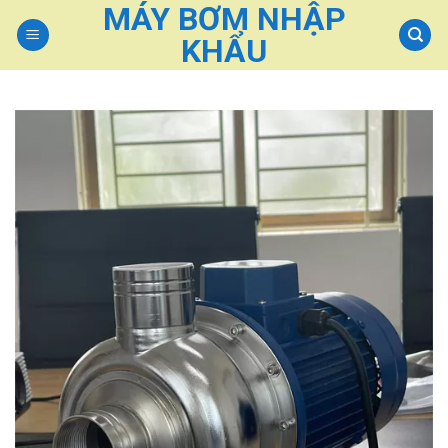
MÁY BƠM NHẬP
Skip
to
KHẨU
content