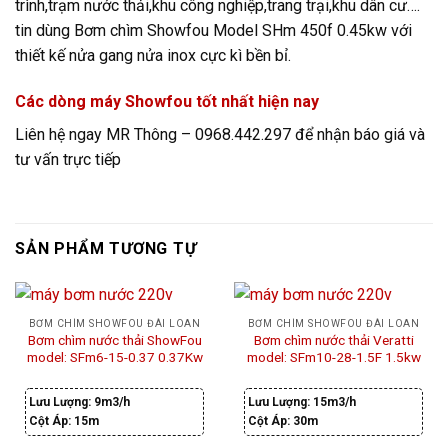
trình,trạm nước thải,khu công nghiệp,trang trại,khu dân cư….
tin dùng Bơm chìm Showfou Model SHm 450f 0.45kw với
thiết kế nửa gang nửa inox cực kì bền bỉ.
Các dòng máy Showfou tốt nhất hiện nay
Liên hệ ngay MR Thông – 0968.442.297 để nhận báo giá và
tư vấn trực tiếp
SẢN PHẨM TƯƠNG TỰ
BƠM CHÌM SHOWFOU ĐÀI LOAN
BƠM CHÌM SHOWFOU ĐÀI LOAN
Bơm chìm nước thải ShowFou
Bơm chìm nước thải Veratti
model: SFm6-15-0.37 0.37Kw
model: SFm10-28-1.5F 1.5kw
Lưu Lượng:
9m3/h
Lưu Lượng:
15m3/h
Cột Áp:
15m
Cột Áp:
30m