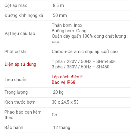
Cột áp max
8.5 m
Đường kính họng xả
50 mm
Thân bơm: Inox
Buồng bơm: Gang
Vật liệu cấu tạo
Quận dây quấn 100% đồng chất lượng
cao
Phớt cơ khí
Carbon-Ceramic chịu áp suất cao
1 pha / 220V / 50Hz – SHm450F
Điện áp sử dụng
3 pha / 380V / 50Hz – SH450
Lớp cách điện F
Tiêu chuẩn
Bảo vệ IP68
Trọng lượng
20 kg
Kích thước bơm
30 x 24.5 x 53
Phao báo cạn kèm
Có
theo
Bảo hành
12 tháng