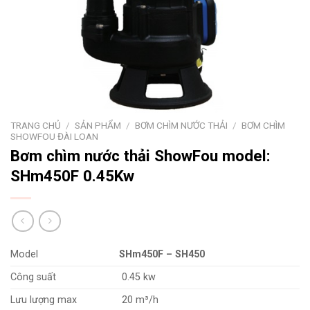
TRANG CHỦ
/
SẢN PHẨM
/
BƠM CHÌM NƯỚC THẢI
/
BƠM CHÌM
SHOWFOU ĐÀI LOAN
Bơm chìm nước thải ShowFou model:
SHm450F 0.45Kw
Model
SHm450F – SH450
Công suất
0.45 kw
Lưu lượng max
20 m³/h