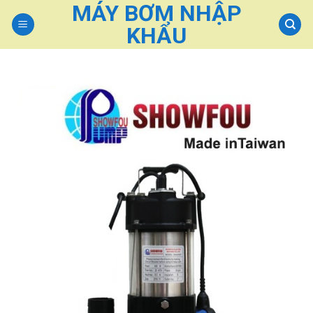
MÁY BƠM NHẬP
Skip
to
KHẨU
content